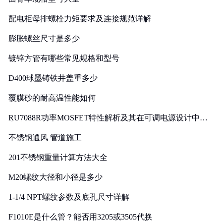
配电柜母排螺栓力矩要求及连接规范详解
膨胀螺丝尺寸是多少
镀锌方管有哪些常见规格和型号
D400球墨铸铁井盖重多少
覆膜砂的耐高温性能如何
RU7088R功率MOSFET特性解析及其在可调电源设计中的
实践
不锈钢通风 管道施工
201不锈钢重量计算方法大全
M20螺纹大径和小径是多少
1-1/4 NPT螺纹参数及底孔尺寸详解
F1010E是什么管？能否用3205或3505代换