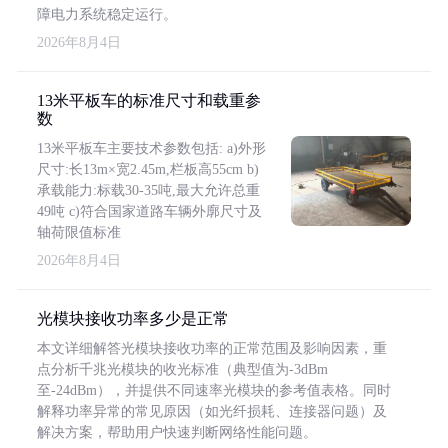
障电力系统稳定运行。
2026年8月4日
13米平板车的标准尺寸和载重参
数
13米平板车主要技术参数包括: a)外形
尺寸:长13m×宽2.45m,栏板高55cm b)
承载能力:标载30-35吨,最大允许总重
49吨 c)符合国家道路车辆外廓尺寸及
轴荷限值标准
2026年8月4日
光模块接收功率多少是正常
本文详细解答光模块接收功率的正常范围及影响因素，重
点分析千兆光模块的收光标准（典型值为-3dBm
至-24dBm），并提供不同速率光模块的参考值表格。同时
解释功率异常的常见原因（如光纤损耗、连接器问题）及
解决方案，帮助用户快速判断网络性能问题。