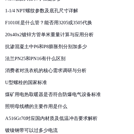
1-1/4 NPT螺纹参数及底孔尺寸详解
F1010E是什么管？能否用3205或3505代换
20x40x2镀锌方管单米重量计算与应用分析
抗渗混凝土中P6和P8膨胀剂分别加多少
法兰PN25和PN16有什么区别
消费者对洗衣机的核心需求调研与分析
U型螺栓的国家标准
煤矿用电热取暖器是否符合防爆电气设备标准
照明母线槽的主要作用是什么
A516Gr70对应国内材质及低温冲击要求解析
镀镍钢带可以过多少电流