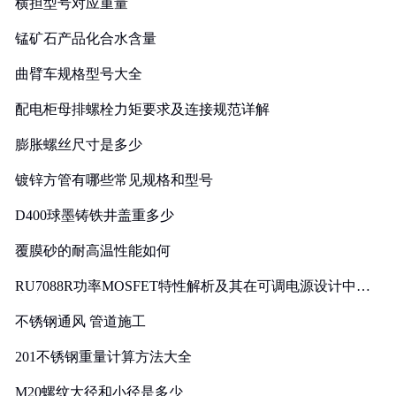
横担型号对应重量
锰矿石产品化合水含量
曲臂车规格型号大全
配电柜母排螺栓力矩要求及连接规范详解
膨胀螺丝尺寸是多少
镀锌方管有哪些常见规格和型号
D400球墨铸铁井盖重多少
覆膜砂的耐高温性能如何
RU7088R功率MOSFET特性解析及其在可调电源设计中的
实践
不锈钢通风 管道施工
201不锈钢重量计算方法大全
M20螺纹大径和小径是多少