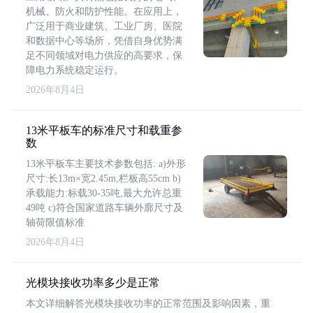
机械、防火和防护性能。在应用上，
广泛用于商业建筑、工业厂房、医院
和数据中心等场所，凭借自身优势满
足不同领域对电力供应的高要求，保
障电力系统稳定运行。
2026年8月4日
13米平板车的标准尺寸和载重参
数
13米平板车主要技术参数包括: a)外形
尺寸:长13m×宽2.45m,栏板高55cm b)
承载能力:标载30-35吨,最大允许总重
49吨 c)符合国家道路车辆外廓尺寸及
轴荷限值标准
2026年8月4日
光模块接收功率多少是正常
本文详细解答光模块接收功率的正常范围及影响因素，重