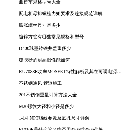
曲臂车规格型号大全
配电柜母排螺栓力矩要求及连接规范详解
膨胀螺丝尺寸是多少
镀锌方管有哪些常见规格和型号
D400球墨铸铁井盖重多少
覆膜砂的耐高温性能如何
RU7088R功率MOSFET特性解析及其在可调电源设
计中的实践
不锈钢通风 管道施工
201不锈钢重量计算方法大全
M20螺纹大径和小径是多少
1-1/4 NPT螺纹参数及底孔尺寸详解
F1010E是什么管？能否用3205或3505代换