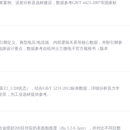
计算案例、误差分析及选材建议，数据参考GB/T 4423-2007等国家标
括各引脚定义、典型电压/电流值、内部逻辑关系等核心数据，并附引脚参
电路设计要点，数据参考自杭州士兰微电子官方规格书（版本
_1/2H状态），结合GB/T 5231-2012标准数据，详细分析其力学
差异，为工业选材提供参考。
砂200目对应的表面粗糙度（Ra 3.2-6.3μm），并对比不同目数