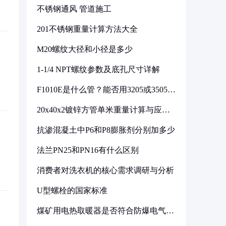
不锈钢通风 管道施工
201不锈钢重量计算方法大全
M20螺纹大径和小径是多少
1-1/4 NPT螺纹参数及底孔尺寸详解
F1010E是什么管？能否用3205或3505代
换
20x40x2镀锌方管单米重量计算与应用
分析
抗渗混凝土中P6和P8膨胀剂分别加多少
法兰PN25和PN16有什么区别
消费者对洗衣机的核心需求调研与分析
U型螺栓的国家标准
煤矿用电热取暖器是否符合防爆电气设
备标准