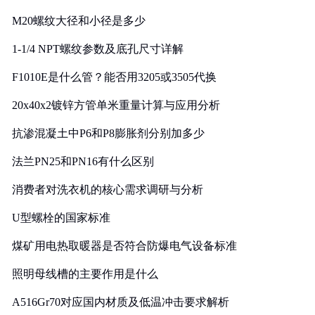
M20螺纹大径和小径是多少
1-1/4 NPT螺纹参数及底孔尺寸详解
F1010E是什么管？能否用3205或3505代换
20x40x2镀锌方管单米重量计算与应用分析
抗渗混凝土中P6和P8膨胀剂分别加多少
法兰PN25和PN16有什么区别
消费者对洗衣机的核心需求调研与分析
U型螺栓的国家标准
煤矿用电热取暖器是否符合防爆电气设备标准
照明母线槽的主要作用是什么
A516Gr70对应国内材质及低温冲击要求解析