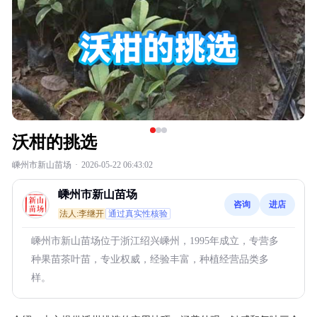
沃柑的挑选
嵊州市新山苗场
·
2026-05-22 06:43:02
嵊州市新山苗场
咨询
进店
法人:李继开
通过真实性核验
嵊州市新山苗场位于浙江绍兴嵊州，1995年成立，专营多
种果苗茶叶苗，专业权威，经验丰富，种植经营品类多
样。