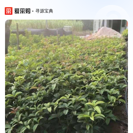
寻源宝典
‹
›