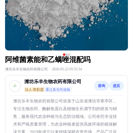
阿维菌素能和乙螨唑混配吗
潍坊乐丰生物农药有限公司
·
2026-05-22 05:55:34
潍坊乐丰生物农药有限公司
咨询
进店
法人:荣彩霞
通过真实性核验
潍坊乐丰生物农药有限公司坐落于山东省潍坊市寒亭区，
专注生物农药、酶解鱼蛋白及植物生长调节剂的研发与销
售，服务现代农业种植与生态防治领域。公司依托专业技
术和严格质量管理，为农业种植者提供高效环保的植保解
决方案，2019年成立以来持续深耕农资市场，产品广泛应