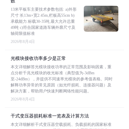
数
13米平板车主要技术参数包括: a)外形
尺寸:长13m×宽2.45m,栏板高55cm b)
承载能力:标载30-35吨,最大允许总重
49吨 c)符合国家道路车辆外廓尺寸及
轴荷限值标准
2026年8月4日
光模块接收功率多少是正常
本文详细解答光模块接收功率的正常范围及影响因素，重
点分析千兆光模块的收光标准（典型值为-3dBm
至-24dBm），并提供不同速率光模块的参考值表格。同时
解释功率异常的常见原因（如光纤损耗、连接器问题）及
解决方案，帮助用户快速判断网络性能问题。
2026年8月4日
干式变压器损耗标准一览表及计算方法
本文详细解析干式变压器空载损耗、负载损耗的国家标准