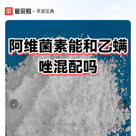
寻源宝典
‹
›