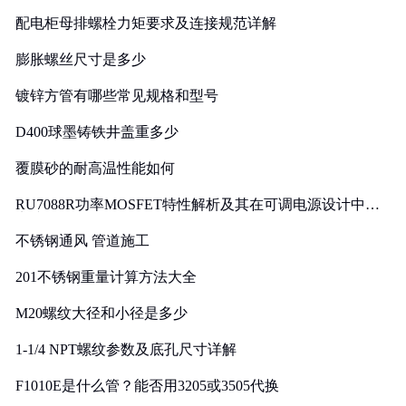
配电柜母排螺栓力矩要求及连接规范详解
膨胀螺丝尺寸是多少
镀锌方管有哪些常见规格和型号
D400球墨铸铁井盖重多少
覆膜砂的耐高温性能如何
RU7088R功率MOSFET特性解析及其在可调电源设计中的
实践
不锈钢通风 管道施工
201不锈钢重量计算方法大全
M20螺纹大径和小径是多少
1-1/4 NPT螺纹参数及底孔尺寸详解
F1010E是什么管？能否用3205或3505代换