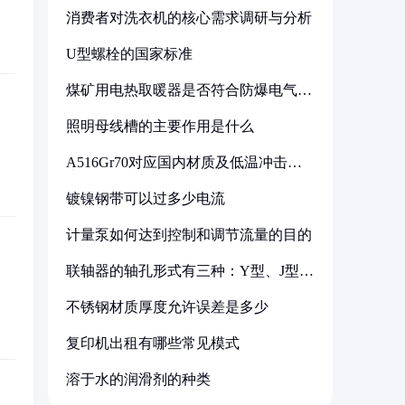
消费者对洗衣机的核心需求调研与分析
U型螺栓的国家标准
煤矿用电热取暖器是否符合防爆电气设
备标准
照明母线槽的主要作用是什么
A516Gr70对应国内材质及低温冲击要
求解析
镀镍钢带可以过多少电流
计量泵如何达到控制和调节流量的目的
联轴器的轴孔形式有三种：Y型、J型、
Z型
不锈钢材质厚度允许误差是多少
复印机出租有哪些常见模式
溶于水的润滑剂的种类