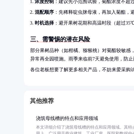
浓度控制
：建议先小范围试验，菊酯浓度不超过0.
混配顺序
：先稀释啶虫脒母液，再加入菊酯，
时机选择
：避开果树花期和高温时段（超过35
三、需警惕的潜在风险
部分果树品种（如柑橘、猕猴桃）对菊酯较敏感，
异常再全园喷施。雨季来临前7天避免使用，防止
各位老板想要了解更多相关产品，不妨来爱采购
其他推荐
浇筑母线槽的特点和应用领域
本文详细介绍了浇筑母线槽的特点和应用领域。其特
用上，广泛用于商业建筑、工业厂房、医院和数据中