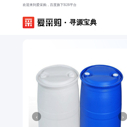
欢迎来到爱采购，百度旗下B2B平台
寻源宝典
‹
›