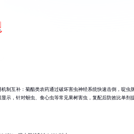
用机制互补：菊酯类农药通过破坏害虫神经系统快速击倒，啶虫
据显示，针对蚜虫、食心虫等常见果树害虫，复配后防效比单剂