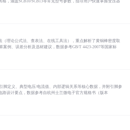
，涵盖SCB10/SCB13等常见型号参数，指导用户快速掌握变压器
法（理论公式法、查表法、在线工具法），重点解析了黄铜棒密度取
计算案例、误差分析及选材建议，数据参考GB/T 4423-2007等国家标
括各引脚定义、典型电压/电流值、内部逻辑关系等核心数据，并附引脚参
电路设计要点，数据参考自杭州士兰微电子官方规格书（版本