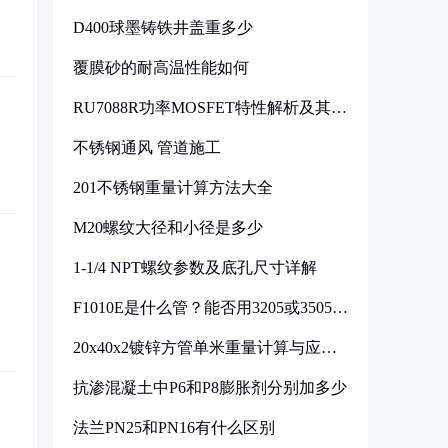
D400球墨铸铁井盖重多少
覆膜砂的耐高温性能如何
RU7088R功率MOSFET特性解析及其在
可调电源设计中的实践
不锈钢通风 管道施工
201不锈钢重量计算方法大全
M20螺纹大径和小径是多少
1-1/4 NPT螺纹参数及底孔尺寸详解
F1010E是什么管？能否用3205或3505代
换
20x40x2镀锌方管单米重量计算与应用
分析
抗渗混凝土中P6和P8膨胀剂分别加多少
法兰PN25和PN16有什么区别