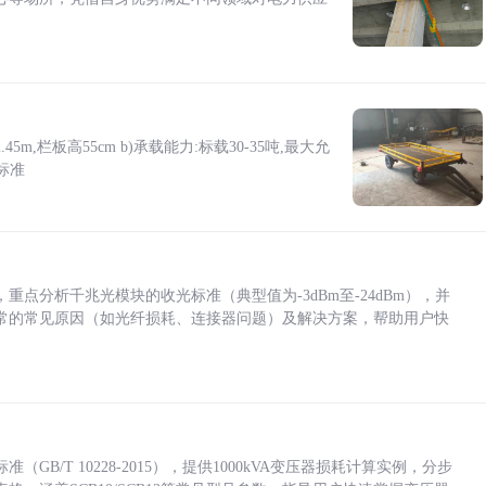
5m,栏板高55cm b)承载能力:标载30-35吨,最大允
标准
点分析千兆光模块的收光标准（典型值为-3dBm至-24dBm），并
常的常见原因（如光纤损耗、连接器问题）及解决方案，帮助用户快
/T 10228-2015），提供1000kVA变压器损耗计算实例，分步