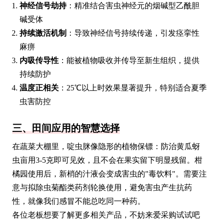
神经信号劫持
：精准结合害虫神经元的烟碱型乙酰胆
碱受体
持续激活机制
：导致神经信号持续传递，引发痉挛性
麻痹
内吸传导性
：能被植物吸收并传导至新生组织，提供
持续防护
温度正相关
：25℃以上时效果显著提升，特别适合夏季
虫害防控
三、田间应用的智慧选择
在蔬菜大棚里，啶虫脒像隐形的植物保镖：防治黄瓜蚜
虫亩用3-5克即可见效，且不会在果实留下明显残留。柑
橘园使用后，新梢的汁液会变成害虫的"毒饮料"。需要注
意与拟除虫菊酯类药剂轮换使用，避免害虫产生抗药
性，就像我们感冒不能总吃同一种药。
各位老板想要了解更多相关产品，不妨来爱采购试试吧