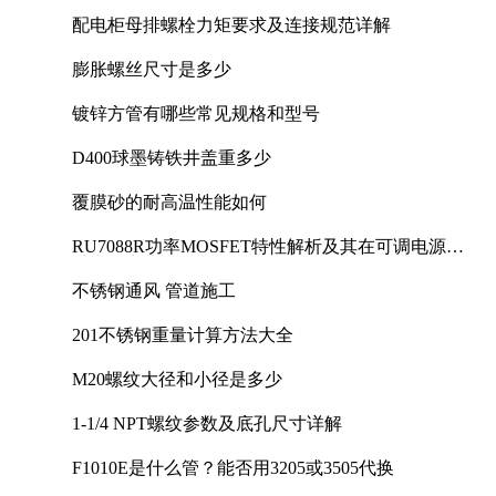
配电柜母排螺栓力矩要求及连接规范详解
膨胀螺丝尺寸是多少
镀锌方管有哪些常见规格和型号
D400球墨铸铁井盖重多少
覆膜砂的耐高温性能如何
RU7088R功率MOSFET特性解析及其在可调电源设
计中的实践
不锈钢通风 管道施工
201不锈钢重量计算方法大全
M20螺纹大径和小径是多少
1-1/4 NPT螺纹参数及底孔尺寸详解
F1010E是什么管？能否用3205或3505代换