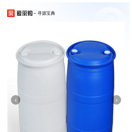
寻源宝典
‹
›