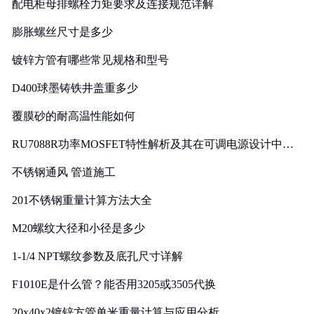
配电柜母排螺栓力矩要求及连接规范详解
膨胀螺丝尺寸是多少
镀锌方管有哪些常见规格和型号
D400球墨铸铁井盖重多少
覆膜砂的耐高温性能如何
RU7088R功率MOSFET特性解析及其在可调电源设计中的
实践
不锈钢通风 管道施工
201不锈钢重量计算方法大全
M20螺纹大径和小径是多少
1-1/4 NPT螺纹参数及底孔尺寸详解
F1010E是什么管？能否用3205或3505代换
20x40x2镀锌方管单米重量计算与应用分析