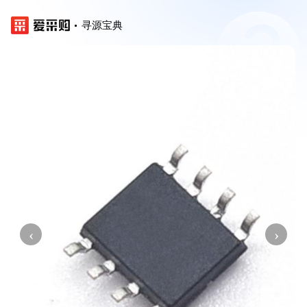
寻源宝典
‹
›