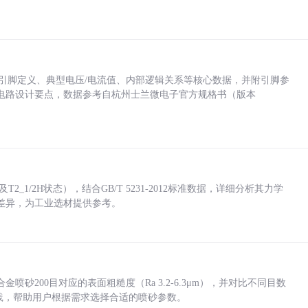
括各引脚定义、典型电压/电流值、内部逻辑关系等核心数据，并附引脚参
电路设计要点，数据参考自杭州士兰微电子官方规格书（版本
_1/2H状态），结合GB/T 5231-2012标准数据，详细分析其力学
差异，为工业选材提供参考。
砂200目对应的表面粗糙度（Ra 3.2-6.3μm），并对比不同目数
业实践，帮助用户根据需求选择合适的喷砂参数。