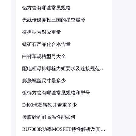
铝方管有哪些常见规格
光线传媒参投三国的星空爆冷
横担型号对应重量
锰矿石产品化合水含量
曲臂车规格型号大全
配电柜母排螺栓力矩要求及连接规范详
解
膨胀螺丝尺寸是多少
镀锌方管有哪些常见规格和型号
D400球墨铸铁井盖重多少
覆膜砂的耐高温性能如何
RU7088R功率MOSFET特性解析及其在
可调电源设计中的实践