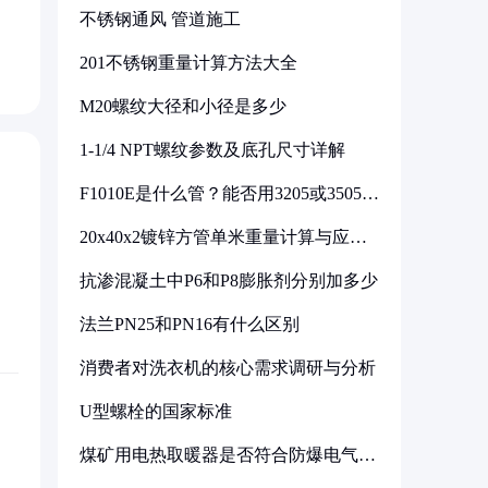
不锈钢通风 管道施工
201不锈钢重量计算方法大全
M20螺纹大径和小径是多少
1-1/4 NPT螺纹参数及底孔尺寸详解
F1010E是什么管？能否用3205或3505代
换
20x40x2镀锌方管单米重量计算与应用
分析
抗渗混凝土中P6和P8膨胀剂分别加多少
法兰PN25和PN16有什么区别
消费者对洗衣机的核心需求调研与分析
U型螺栓的国家标准
煤矿用电热取暖器是否符合防爆电气设
备标准