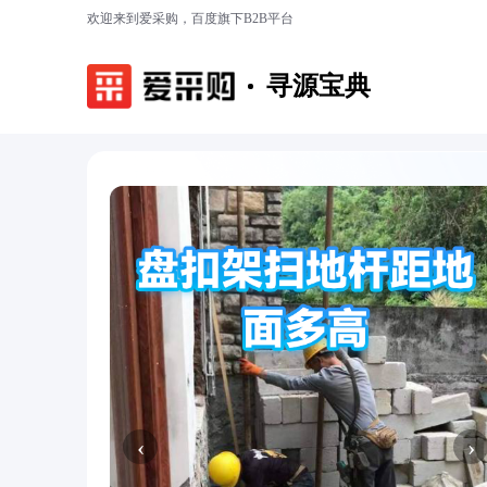
欢迎来到爱采购，百度旗下B2B平台
寻源宝典
‹
›