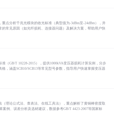
点分析千兆光模块的收光标准（典型值为-3dBm至-24dBm），并
常的常见原因（如光纤损耗、连接器问题）及解决方案，帮助用户快
/T 10228-2015），提供1000kVA变压器损耗计算实例，分步
，涵盖SCB10/SCB13等常见型号参数，指导用户快速掌握变压器
法（理论公式法、查表法、在线工具法），重点解析了黄铜棒密度取
计算案例、误差分析及选材建议，数据参考GB/T 4423-2007等国家标