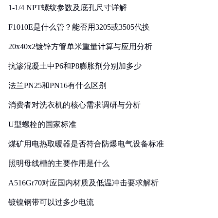
1-1/4 NPT螺纹参数及底孔尺寸详解
F1010E是什么管？能否用3205或3505代换
20x40x2镀锌方管单米重量计算与应用分析
抗渗混凝土中P6和P8膨胀剂分别加多少
法兰PN25和PN16有什么区别
消费者对洗衣机的核心需求调研与分析
U型螺栓的国家标准
煤矿用电热取暖器是否符合防爆电气设备标准
照明母线槽的主要作用是什么
A516Gr70对应国内材质及低温冲击要求解析
镀镍钢带可以过多少电流