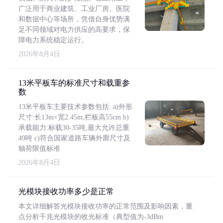
广泛用于商业建筑、工业厂房、医院
和数据中心等场所，凭借自身优势满
足不同领域对电力供应的高要求，保
障电力系统稳定运行。
2026年8月4日
13米平板车的标准尺寸和载重参
数
13米平板车主要技术参数包括: a)外形
尺寸:长13m×宽2.45m,栏板高55cm b)
承载能力:标载30-35吨,最大允许总重
49吨 c)符合国家道路车辆外廓尺寸及
轴荷限值标准
2026年8月4日
光模块接收功率多少是正常
本文详细解答光模块接收功率的正常范围及影响因素，重
点分析千兆光模块的收光标准（典型值为-3dBm