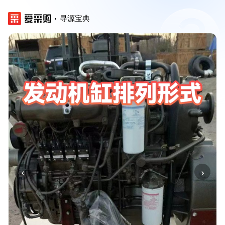
寻源宝典
‹
›