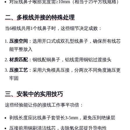
对应线鼻子喉部宽度需≥10mm（相当于25平方线规格）
二、多根线并接的特殊处理
当6根线共用1个线鼻子时，这些细节决定成败：
压接空间
：选用开口式或双孔型线鼻子，确保所有线芯
能平整放入
材质匹配
：铜线配铜鼻子，铝线需用铜铝过渡接头
压接工艺
：采用六角模具压接，分两次不同角度施压更
牢固
三、安装中的实用技巧
这些经验能让你的接线工作事半功倍：
剥线长度应比线鼻子套管长3-5mm，避免压到绝缘层
压接前用铜刷清洁线芯，去除氧化层提升导电性