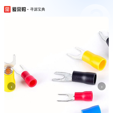
寻源宝典
‹
›