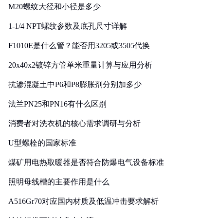
M20螺纹大径和小径是多少
1-1/4 NPT螺纹参数及底孔尺寸详解
F1010E是什么管？能否用3205或3505代换
20x40x2镀锌方管单米重量计算与应用分析
抗渗混凝土中P6和P8膨胀剂分别加多少
法兰PN25和PN16有什么区别
消费者对洗衣机的核心需求调研与分析
U型螺栓的国家标准
煤矿用电热取暖器是否符合防爆电气设备标准
照明母线槽的主要作用是什么
A516Gr70对应国内材质及低温冲击要求解析