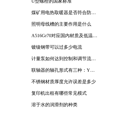
U型螺栓的国家标准
煤矿用电热取暖器是否符合防爆
电气设备标准
照明母线槽的主要作用是什么
A516Gr70对应国内材质及低温冲
击要求解析
镀镍钢带可以过多少电流
计量泵如何达到控制和调节流量
的目的
联轴器的轴孔形式有三种：Y
型、J型、Z型
不锈钢材质厚度允许误差是多少
复印机出租有哪些常见模式
溶于水的润滑剂的种类