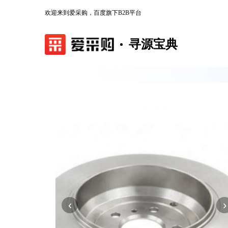
欢迎来到爱采购，百度旗下B2B平台
寻源宝典
‹
›