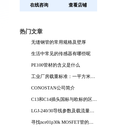
在线咨询
查看店铺
热门文章
无缝钢管的常用规格及壁厚
生活中常见的传感器有哪些呢
PE100管材的含义是什么
工业厂房载重标准：一平方米能
承受多少公斤
CONOSTAN公司简介
C13和C14插头国标与欧标的区别
及其标准解析
LGJ-240/30导线参数及载流量解
析
寻找nce01p30k MOSFET管的合
适替代型号