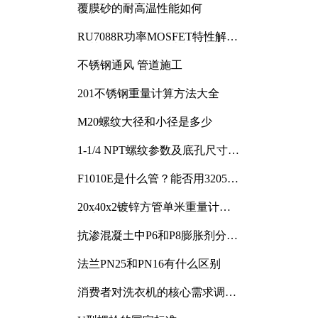
覆膜砂的耐高温性能如何
RU7088R功率MOSFET特性解析
及其在可调电源设计中的实践
不锈钢通风 管道施工
201不锈钢重量计算方法大全
M20螺纹大径和小径是多少
1-1/4 NPT螺纹参数及底孔尺寸详
解
F1010E是什么管？能否用3205或
3505代换
20x40x2镀锌方管单米重量计算
与应用分析
抗渗混凝土中P6和P8膨胀剂分别
加多少
法兰PN25和PN16有什么区别
消费者对洗衣机的核心需求调研
与分析