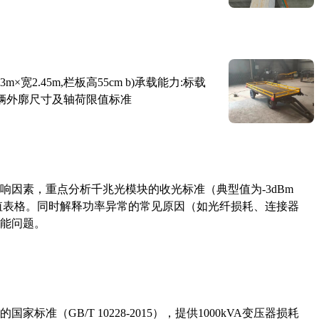
×宽2.45m,栏板高55cm b)承载能力:标载
路车辆外廓尺寸及轴荷限值标准
响因素，重点分析千兆光模块的收光标准（典型值为-3dBm
考值表格。同时解释功率异常的常见原因（如光纤损耗、连接器
能问题。
准（GB/T 10228-2015），提供1000kVA变压器损耗