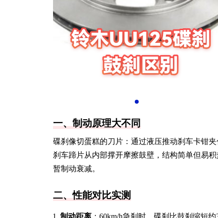
一、制动原理大不同
碟刹像切蛋糕的刀片：通过液压推动刹车卡钳夹
刹车蹄片从内部撑开摩擦鼓壁，结构简单但易积
暂制动衰减。
二、性能对比实测
制动距离
：60km/h急刹时，碟刹比鼓刹缩短约3