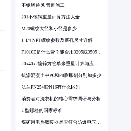
不锈钢通风 管道施工
201不锈钢重量计算方法大全
M20螺纹大径和小径是多少
1-1/4 NPT螺纹参数及底孔尺寸详解
F1010E是什么管？能否用3205或3505代
换
20x40x2镀锌方管单米重量计算与应用
分析
抗渗混凝土中P6和P8膨胀剂分别加多少
法兰PN25和PN16有什么区别
消费者对洗衣机的核心需求调研与分析
U型螺栓的国家标准
煤矿用电热取暖器是否符合防爆电气设
备标准