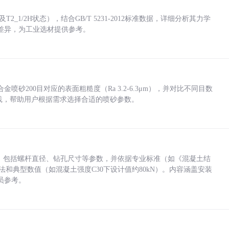
_1/2H状态），结合GB/T 5231-2012标准数据，详细分析其力学
差异，为工业选材提供参考。
砂200目对应的表面粗糙度（Ra 3.2-6.3μm），并对比不同目数
业实践，帮助用户根据需求选择合适的喷砂参数。
力，包括螺杆直径、钻孔尺寸等参数，并依据专业标准（如《混凝土结
方法和典型数值（如混凝土强度C30下设计值约80kN）。内容涵盖安装
员参考。