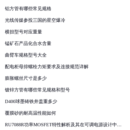
铝方管有哪些常见规格
光线传媒参投三国的星空爆冷
横担型号对应重量
锰矿石产品化合水含量
曲臂车规格型号大全
配电柜母排螺栓力矩要求及连接规范详解
膨胀螺丝尺寸是多少
镀锌方管有哪些常见规格和型号
D400球墨铸铁井盖重多少
覆膜砂的耐高温性能如何
RU7088R功率MOSFET特性解析及其在可调电源设计中的
实践