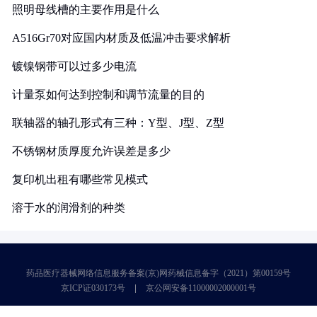
照明母线槽的主要作用是什么
A516Gr70对应国内材质及低温冲击要求解析
镀镍钢带可以过多少电流
计量泵如何达到控制和调节流量的目的
联轴器的轴孔形式有三种：Y型、J型、Z型
不锈钢材质厚度允许误差是多少
复印机出租有哪些常见模式
溶于水的润滑剂的种类
药品医疗器械网络信息服务备案(京)网药械信息备字（2021）第00159号
京ICP证030173号
京公网安备11000002000001号