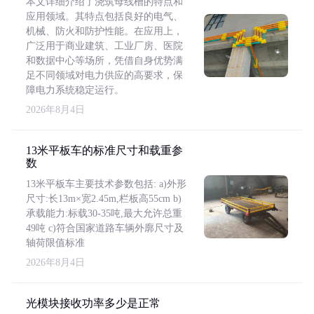
本文详细介绍了浇筑母线槽的特点和
应用领域。其特点包括良好的电气、
机械、防火和防护性能。在应用上，
广泛用于商业建筑、工业厂房、医院
和数据中心等场所，凭借自身优势满
足不同领域对电力供应的高要求，保
障电力系统稳定运行。
2026年8月4日
13米平板车的标准尺寸和载重参
数
13米平板车主要技术参数包括: a)外形
尺寸:长13m×宽2.45m,栏板高55cm b)
承载能力:标载30-35吨,最大允许总重
49吨 c)符合国家道路车辆外廓尺寸及
轴荷限值标准
2026年8月4日
光模块接收功率多少是正常