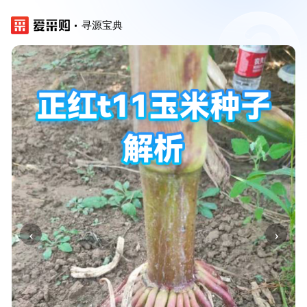
寻源宝典
‹
›