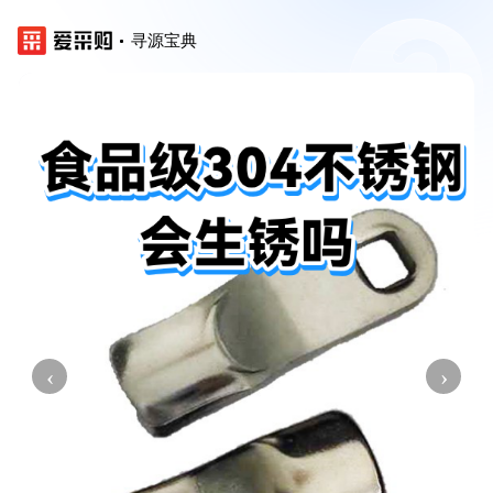
寻源宝典
‹
›