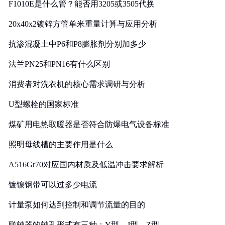
F1010E是什么管？能否用3205或3505代换
20x40x2镀锌方管单米重量计算与应用分析
抗渗混凝土中P6和P8膨胀剂分别加多少
法兰PN25和PN16有什么区别
消费者对洗衣机的核心需求调研与分析
U型螺栓的国家标准
煤矿用电热取暖器是否符合防爆电气设备标准
照明母线槽的主要作用是什么
A516Gr70对应国内材质及低温冲击要求解析
镀镍钢带可以过多少电流
计量泵如何达到控制和调节流量的目的
联轴器的轴孔形式有三种：Y型、J型、Z型