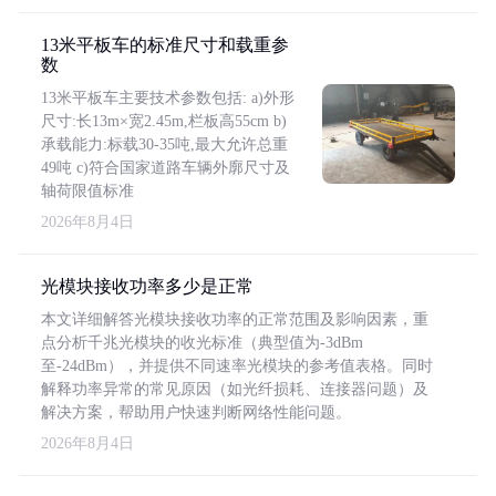
13米平板车的标准尺寸和载重参
数
13米平板车主要技术参数包括: a)外形
尺寸:长13m×宽2.45m,栏板高55cm b)
承载能力:标载30-35吨,最大允许总重
49吨 c)符合国家道路车辆外廓尺寸及
轴荷限值标准
2026年8月4日
光模块接收功率多少是正常
本文详细解答光模块接收功率的正常范围及影响因素，重
点分析千兆光模块的收光标准（典型值为-3dBm
至-24dBm），并提供不同速率光模块的参考值表格。同时
解释功率异常的常见原因（如光纤损耗、连接器问题）及
解决方案，帮助用户快速判断网络性能问题。
2026年8月4日