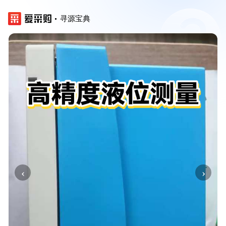
寻源宝典
‹
›