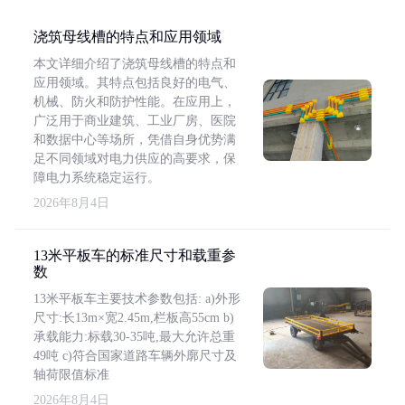
浇筑母线槽的特点和应用领域
本文详细介绍了浇筑母线槽的特点和
应用领域。其特点包括良好的电气、
机械、防火和防护性能。在应用上，
广泛用于商业建筑、工业厂房、医院
和数据中心等场所，凭借自身优势满
足不同领域对电力供应的高要求，保
障电力系统稳定运行。
2026年8月4日
13米平板车的标准尺寸和载重参
数
13米平板车主要技术参数包括: a)外形
尺寸:长13m×宽2.45m,栏板高55cm b)
承载能力:标载30-35吨,最大允许总重
49吨 c)符合国家道路车辆外廓尺寸及
轴荷限值标准
2026年8月4日