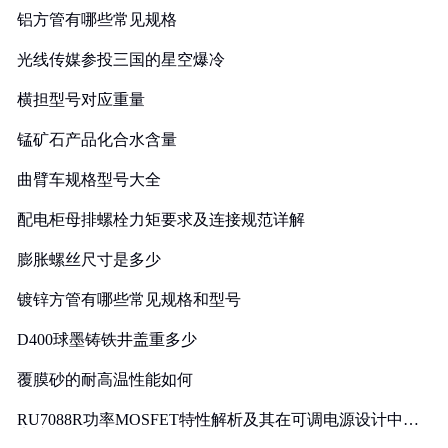
铝方管有哪些常见规格
光线传媒参投三国的星空爆冷
横担型号对应重量
锰矿石产品化合水含量
曲臂车规格型号大全
配电柜母排螺栓力矩要求及连接规范详解
膨胀螺丝尺寸是多少
镀锌方管有哪些常见规格和型号
D400球墨铸铁井盖重多少
覆膜砂的耐高温性能如何
RU7088R功率MOSFET特性解析及其在可调电源设计中的
实践