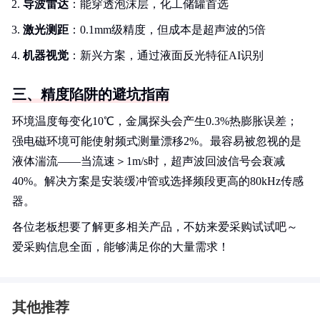
导波雷达
：能穿透泡沫层，化工储罐首选
激光测距
：0.1mm级精度，但成本是超声波的5倍
机器视觉
：新兴方案，通过液面反光特征AI识别
三、精度陷阱的避坑指南
环境温度每变化10℃，金属探头会产生0.3%热膨胀误差；
强电磁环境可能使射频式测量漂移2%。最容易被忽视的是
液体湍流——当流速＞1m/s时，超声波回波信号会衰减
40%。解决方案是安装缓冲管或选择频段更高的80kHz传感
器。
各位老板想要了解更多相关产品，不妨来爱采购试试吧～
爱采购信息全面，能够满足你的大量需求！
其他推荐