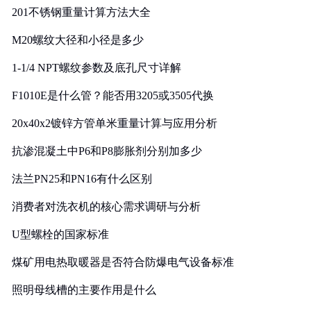
201不锈钢重量计算方法大全
M20螺纹大径和小径是多少
1-1/4 NPT螺纹参数及底孔尺寸详解
F1010E是什么管？能否用3205或3505代换
20x40x2镀锌方管单米重量计算与应用分析
抗渗混凝土中P6和P8膨胀剂分别加多少
法兰PN25和PN16有什么区别
消费者对洗衣机的核心需求调研与分析
U型螺栓的国家标准
煤矿用电热取暖器是否符合防爆电气设备标准
照明母线槽的主要作用是什么