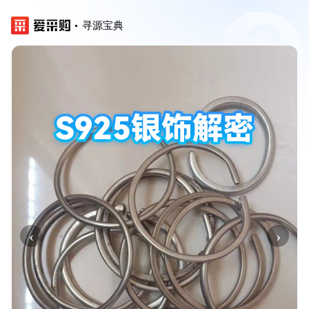
寻源宝典
‹
›