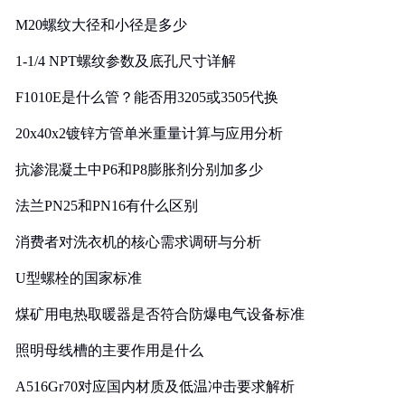
M20螺纹大径和小径是多少
1-1/4 NPT螺纹参数及底孔尺寸详解
F1010E是什么管？能否用3205或3505代换
20x40x2镀锌方管单米重量计算与应用分析
抗渗混凝土中P6和P8膨胀剂分别加多少
法兰PN25和PN16有什么区别
消费者对洗衣机的核心需求调研与分析
U型螺栓的国家标准
煤矿用电热取暖器是否符合防爆电气设备标准
照明母线槽的主要作用是什么
A516Gr70对应国内材质及低温冲击要求解析