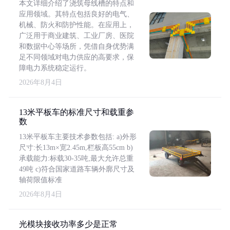
本文详细介绍了浇筑母线槽的特点和
应用领域。其特点包括良好的电气、
机械、防火和防护性能。在应用上，
广泛用于商业建筑、工业厂房、医院
和数据中心等场所，凭借自身优势满
足不同领域对电力供应的高要求，保
障电力系统稳定运行。
2026年8月4日
13米平板车的标准尺寸和载重参
数
13米平板车主要技术参数包括: a)外形
尺寸:长13m×宽2.45m,栏板高55cm b)
承载能力:标载30-35吨,最大允许总重
49吨 c)符合国家道路车辆外廓尺寸及
轴荷限值标准
2026年8月4日
光模块接收功率多少是正常