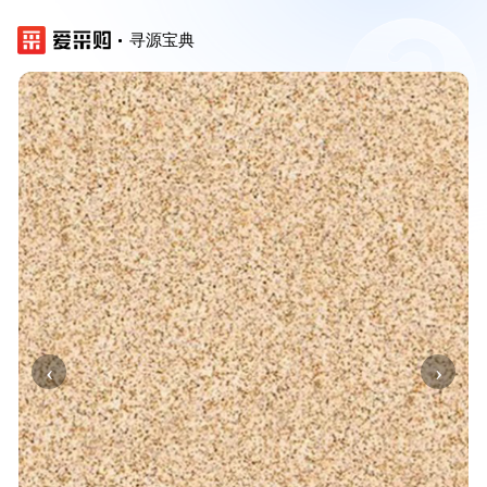
寻源宝典
‹
›