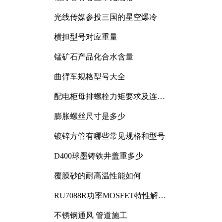
光线传媒参投三国的星空爆冷
横担型号对应重量
锰矿石产品化合水含量
曲臂车规格型号大全
配电柜母排螺栓力矩要求及连接
规范详解
膨胀螺丝尺寸是多少
镀锌方管有哪些常见规格和型号
D400球墨铸铁井盖重多少
覆膜砂的耐高温性能如何
RU7088R功率MOSFET特性解析
及其在可调电源设计中的实践
不锈钢通风 管道施工