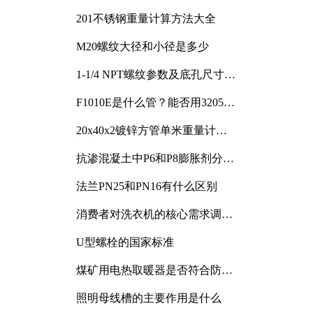
201不锈钢重量计算方法大全
M20螺纹大径和小径是多少
1-1/4 NPT螺纹参数及底孔尺寸详
解
F1010E是什么管？能否用3205或
3505代换
20x40x2镀锌方管单米重量计算
与应用分析
抗渗混凝土中P6和P8膨胀剂分别
加多少
法兰PN25和PN16有什么区别
消费者对洗衣机的核心需求调研
与分析
U型螺栓的国家标准
煤矿用电热取暖器是否符合防爆
电气设备标准
照明母线槽的主要作用是什么