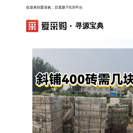
欢迎来到爱采购，百度旗下B2B平台
寻源宝典
‹
›