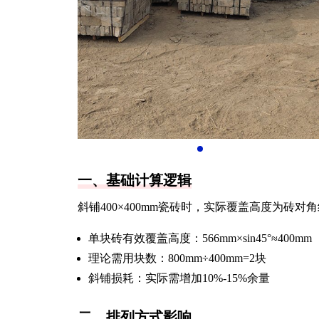
一、基础计算逻辑
斜铺400×400mm瓷砖时，实际覆盖高度为砖对角
单块砖有效覆盖高度：566mm×sin45°≈400mm
理论需用块数：800mm÷400mm=2块
斜铺损耗：实际需增加10%-15%余量
二、排列方式影响