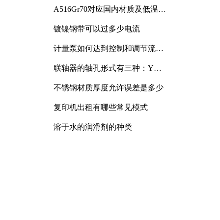
A516Gr70对应国内材质及低温冲
击要求解析
镀镍钢带可以过多少电流
计量泵如何达到控制和调节流量
的目的
联轴器的轴孔形式有三种：Y
型、J型、Z型
不锈钢材质厚度允许误差是多少
复印机出租有哪些常见模式
溶于水的润滑剂的种类