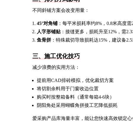
不同斜铺方案会改变用量：
45°对角铺
：每平米损耗率约8%，0.8米高度需2
人字形铺贴
：接缝更多，损耗升至12%，需2.3
鱼骨拼
：特殊裁切导致损耗达15%，建议备2.5
三、施工优化技巧
减少浪费的实用方法：
提前用CAD排砖模拟，优化裁切方案
将切割余料用于门窗收边位置
购买时按整箱备料（通常每箱4-6块）
阴阳角处采用蝴蝶角拼接工艺降低损耗
爱采购产品库海量丰富，能让您快速高效锁定心