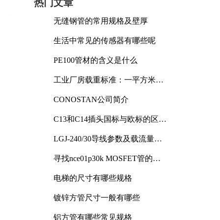
热门文章
无缝钢管的常用规格及壁厚
生活中常见的传感器有哪些呢
PE100管材的含义是什么
工业厂房载重标准：一平方米能
承受多少公斤
CONOSTAN公司简介
C13和C14插头国标与欧标的区别
及其标准解析
LGJ-240/30导线参数及载流量解
析
寻找nce01p30k MOSFET管的合
适替代型号
电梯的尺寸有哪些规格
镀锌方管尺寸一般有哪些
铝方管有哪些常见规格