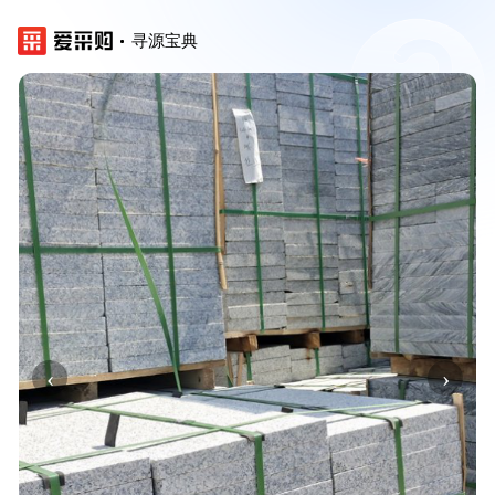
寻源宝典
‹
›