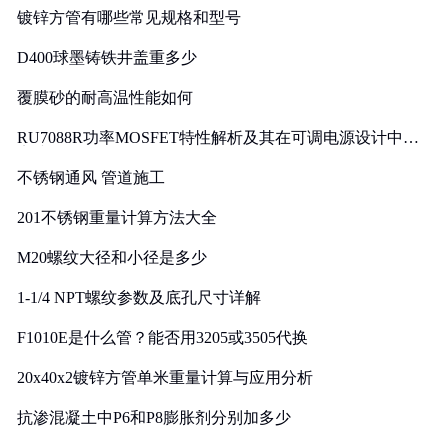
镀锌方管有哪些常见规格和型号
D400球墨铸铁井盖重多少
覆膜砂的耐高温性能如何
RU7088R功率MOSFET特性解析及其在可调电源设计中的
实践
不锈钢通风 管道施工
201不锈钢重量计算方法大全
M20螺纹大径和小径是多少
1-1/4 NPT螺纹参数及底孔尺寸详解
F1010E是什么管？能否用3205或3505代换
20x40x2镀锌方管单米重量计算与应用分析
抗渗混凝土中P6和P8膨胀剂分别加多少