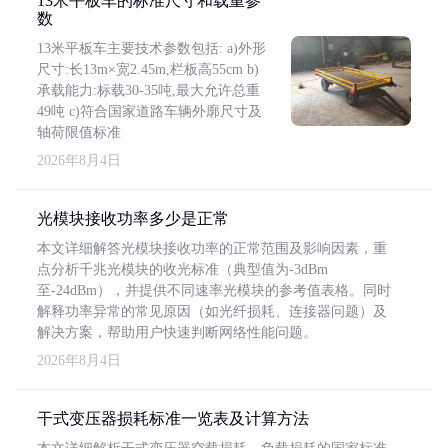
13米平板车的标准尺寸和载重参
数
13米平板车主要技术参数包括: a)外形
尺寸:长13m×宽2.45m,栏板高55cm b)
承载能力:标载30-35吨,最大允许总重
49吨 c)符合国家道路车辆外廓尺寸及
轴荷限值标准
2026年8月4日
光模块接收功率多少是正常
本文详细解答光模块接收功率的正常范围及影响因素，重
点分析千兆光模块的收光标准（典型值为-3dBm
至-24dBm），并提供不同速率光模块的参考值表格。同时
解释功率异常的常见原因（如光纤损耗、连接器问题）及
解决方案，帮助用户快速判断网络性能问题。
2026年8月4日
干式变压器损耗标准一览表及计算方法