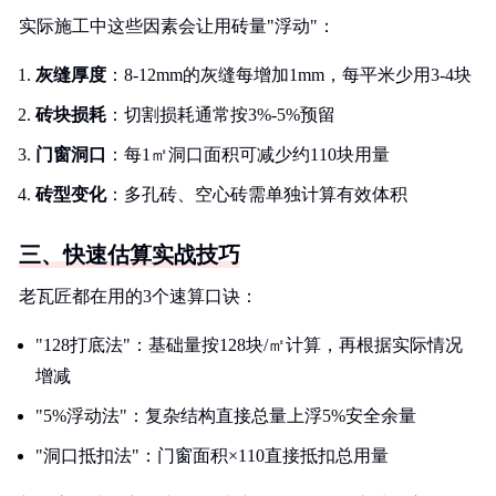
实际施工中这些因素会让用砖量"浮动"：
灰缝厚度
：8-12mm的灰缝每增加1mm，每平米少用3-4块
砖块损耗
：切割损耗通常按3%-5%预留
门窗洞口
：每1㎡洞口面积可减少约110块用量
砖型变化
：多孔砖、空心砖需单独计算有效体积
三、快速估算实战技巧
老瓦匠都在用的3个速算口诀：
"128打底法"：基础量按128块/㎡计算，再根据实际情况
增减
"5%浮动法"：复杂结构直接总量上浮5%安全余量
"洞口抵扣法"：门窗面积×110直接抵扣总用量