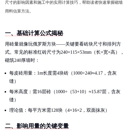
尺寸的影响因素和施工中的实用计算技巧，帮助读者快速掌握砌墙
用料估算方法。
一、基础计算公式揭秘
用砖量就像玩俄罗斯方块——关键要看砖块尺寸和排列方
式。常见的标准红砖尺寸为240×115×53mm（长×宽×高），
砌筑240厚墙时：
每皮砖用量：1m长度需4块砖（1000÷240≈4.17，含灰
缝）
每米高度：需16层砖（1000÷（53+10）≈15.87层，含灰
缝）
理论值：每平方米需128块（4×16×2，双面抹灰）
二、影响用量的关键变量