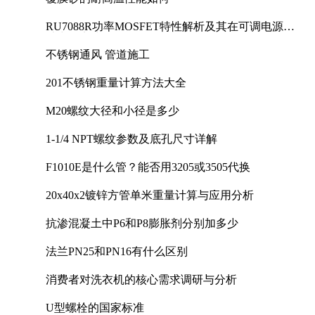
RU7088R功率MOSFET特性解析及其在可调电源设
计中的实践
不锈钢通风 管道施工
201不锈钢重量计算方法大全
M20螺纹大径和小径是多少
1-1/4 NPT螺纹参数及底孔尺寸详解
F1010E是什么管？能否用3205或3505代换
20x40x2镀锌方管单米重量计算与应用分析
抗渗混凝土中P6和P8膨胀剂分别加多少
法兰PN25和PN16有什么区别
消费者对洗衣机的核心需求调研与分析
U型螺栓的国家标准