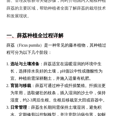
苗、管理及收获等关键步骤，同时介绍国内大规模种植
薛荔的主要区域，帮助种植者全面了解薛荔的栽培技术
和发展现状。
一、薛荔种植全过程详解
薛荔（Ficus pumila）是一种常见的藤本植物，其种植过
程可分为以下几个阶段：
选址与土壤准备
：薛荔适宜在温暖湿润的环境中生
长，选择排水良好的土壤，pH值以中性或微酸性为
宜。种植前需深耕翻土，并施入适量有机肥。
育苗与移栽
：薛荔可通过种子或扦插繁殖。扦插法更
为常用，选取健壮的枝条，插入湿润的沙土中，保持
湿度，约2-3周后生根。生根后移栽至大田或容器中。
日常管理
：薛荔生长期间需保持土壤湿润，避免积
水。定期修剪以控制株型，并注意防治病虫害，如蚜