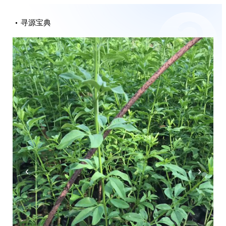
寻源宝典
‹
›