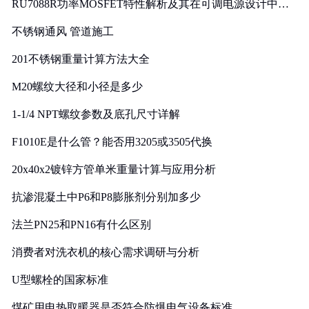
RU7088R功率MOSFET特性解析及其在可调电源设计中的
实践
不锈钢通风 管道施工
201不锈钢重量计算方法大全
M20螺纹大径和小径是多少
1-1/4 NPT螺纹参数及底孔尺寸详解
F1010E是什么管？能否用3205或3505代换
20x40x2镀锌方管单米重量计算与应用分析
抗渗混凝土中P6和P8膨胀剂分别加多少
法兰PN25和PN16有什么区别
消费者对洗衣机的核心需求调研与分析
U型螺栓的国家标准
煤矿用电热取暖器是否符合防爆电气设备标准