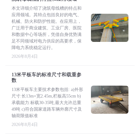
本文详细介绍了浇筑母线槽的特点和
应用领域。其特点包括良好的电气、
机械、防火和防护性能。在应用上，
广泛用于商业建筑、工业厂房、医院
和数据中心等场所，凭借自身优势满
足不同领域对电力供应的高要求，保
障电力系统稳定运行。
2026年8月4日
13米平板车的标准尺寸和载重参
数
13米平板车主要技术参数包括: a)外形
尺寸:长13m×宽2.45m,栏板高55cm b)
承载能力:标载30-35吨,最大允许总重
49吨 c)符合国家道路车辆外廓尺寸及
轴荷限值标准
2026年8月4日