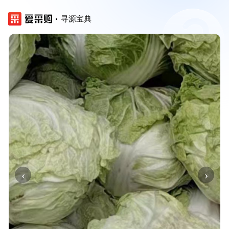
寻源宝典
‹
›