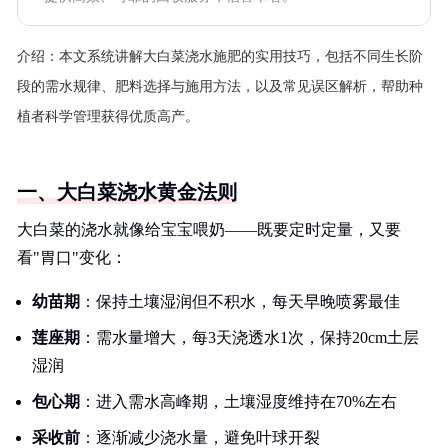
介绍：
本文系统讲解大白菜浇水施肥的实用技巧，包括不同生长阶
段的需水规律、肥料选择与施用方法，以及常见误区解析，帮助种
植者科学管理获得优质高产。
一、大白菜浇水黄金法则
大白菜的浇水就像给宝宝喂奶——既要定时定量，又要
看"胃口"变化：
幼苗期
：保持土壤湿润但不积水，每天早晚喷雾最佳
莲座期
：需水量增大，每3天浇透水1次，保持20cm土层
湿润
包心期
：进入需水高峰期，土壤湿度维持在70%左右
采收前
：逐渐减少浇水量，避免叶球开裂