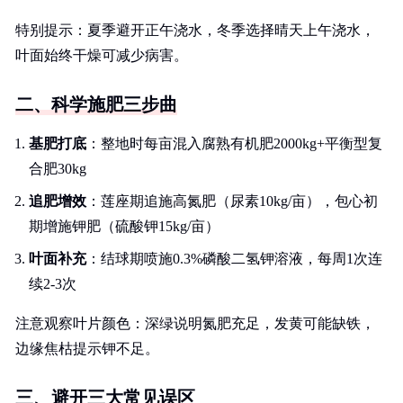
特别提示：夏季避开正午浇水，冬季选择晴天上午浇水，
叶面始终干燥可减少病害。
二、科学施肥三步曲
基肥打底
：整地时每亩混入腐熟有机肥2000kg+平衡型复
合肥30kg
追肥增效
：莲座期追施高氮肥（尿素10kg/亩），包心初
期增施钾肥（硫酸钾15kg/亩）
叶面补充
：结球期喷施0.3%磷酸二氢钾溶液，每周1次连
续2-3次
注意观察叶片颜色：深绿说明氮肥充足，发黄可能缺铁，
边缘焦枯提示钾不足。
三、避开三大常见误区