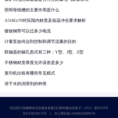
照明母线槽的主要作用是什么
A516Gr70对应国内材质及低温冲击要求解析
镀镍钢带可以过多少电流
计量泵如何达到控制和调节流量的目的
联轴器的轴孔形式有三种：Y型、J型、Z型
不锈钢材质厚度允许误差是多少
复印机出租有哪些常见模式
溶于水的润滑剂的种类
药品医疗器械网络信息服务备案(京)网药械信息备字（2021）第00159号
京ICP证030173号
京公网安备11000002000001号