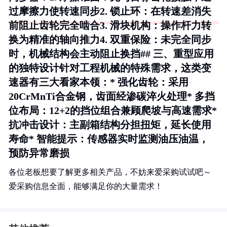
过摩擦力使转速同步2.
锁止环
：在转速差消失
前阻止齿轮完全啮合3.
滑块机构
：操作杆力转
换为精准的轴向推力4.
双重保险
：未完全同步
时，机械结构会主动阻止换挡## 三、重型应用
的独特设计针对工程机械的特殊需求，这类变
速器有三大看家本领：*
强化齿轮
：采用
20CrMnTi合金钢，齿面经渗碳淬火处理*
多挡
位布局
：12+2的挡位组合兼顾爬坡与高速需求*
抗冲击设计
：主副箱结构分担扭矩，延长使用
寿命*
智能提示
：传感器实时监测油压油温，
预防异常磨损
各位老板想要了解更多相关产品，不妨来爱采购试试吧～
爱采购信息全面，能够满足你的大量需求！