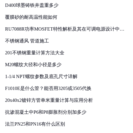
D400球墨铸铁井盖重多少
覆膜砂的耐高温性能如何
RU7088R功率MOSFET特性解析及其在可调电源设计中的
实践
不锈钢通风 管道施工
201不锈钢重量计算方法大全
M20螺纹大径和小径是多少
1-1/4 NPT螺纹参数及底孔尺寸详解
F1010E是什么管？能否用3205或3505代换
20x40x2镀锌方管单米重量计算与应用分析
抗渗混凝土中P6和P8膨胀剂分别加多少
法兰PN25和PN16有什么区别