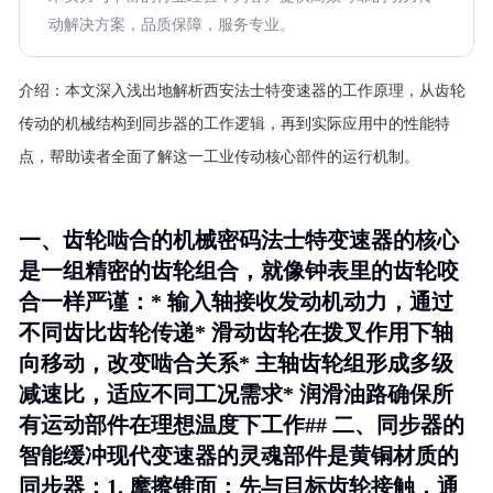
动解决方案，品质保障，服务专业。
介绍：
本文深入浅出地解析西安法士特变速器的工作原理，从齿轮
传动的机械结构到同步器的工作逻辑，再到实际应用中的性能特
点，帮助读者全面了解这一工业传动核心部件的运行机制。
一、齿轮啮合的机械密码法士特变速器的核心
是一组精密的齿轮组合，就像钟表里的齿轮咬
合一样严谨：*
输入轴
接收发动机动力，通过
不同齿比齿轮传递*
滑动齿轮
在拨叉作用下轴
向移动，改变啮合关系*
主轴齿轮组
形成多级
减速比，适应不同工况需求*
润滑油路
确保所
有运动部件在理想温度下工作## 二、同步器的
智能缓冲现代变速器的灵魂部件是黄铜材质的
同步器：1.
摩擦锥面
：先与目标齿轮接触，通