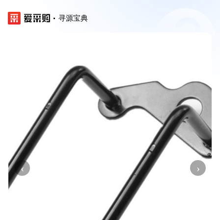
寻源宝典
‹
›