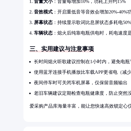
音量大小
：音量每增加10%，功耗上升约15%
音效模式
：开启重低音等音效会增加20%-40%
屏幕状态
：持续显示歌词比息屏状态多耗电50
车辆状态
：熄火后纯靠电瓶供电时，耗电速度是
三、实用建议与注意事项
长时间熄火听歌建议控制在1小时内，避免电瓶
使用蓝牙连接手机播放比车载APP更省电（减
夜间停车时可关闭车机屏幕，仅保留音频输出
老旧车辆建议定期检查电瓶健康度，防止突然
爱采购产品库海量丰富，能让您快速高效锁定心