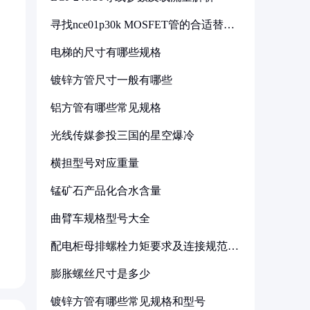
寻找nce01p30k MOSFET管的合适替代
型号
电梯的尺寸有哪些规格
镀锌方管尺寸一般有哪些
铝方管有哪些常见规格
光线传媒参投三国的星空爆冷
横担型号对应重量
锰矿石产品化合水含量
曲臂车规格型号大全
配电柜母排螺栓力矩要求及连接规范详
解
膨胀螺丝尺寸是多少
镀锌方管有哪些常见规格和型号