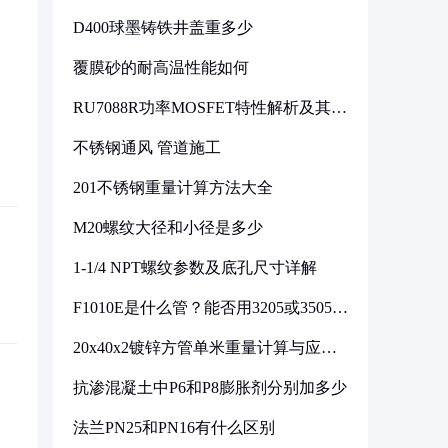
D400球墨铸铁井盖重多少
覆膜砂的耐高温性能如何
RU7088R功率MOSFET特性解析及其在
可调电源设计中的实践
不锈钢通风 管道施工
201不锈钢重量计算方法大全
M20螺纹大径和小径是多少
1-1/4 NPT螺纹参数及底孔尺寸详解
F1010E是什么管？能否用3205或3505代
换
20x40x2镀锌方管单米重量计算与应用
分析
抗渗混凝土中P6和P8膨胀剂分别加多少
法兰PN25和PN16有什么区别