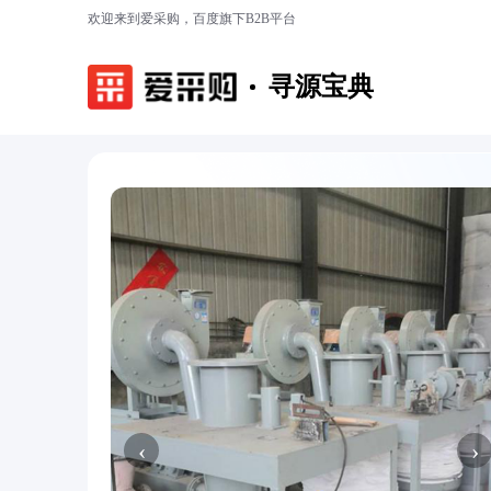
欢迎来到爱采购，百度旗下B2B平台
寻源宝典
‹
›