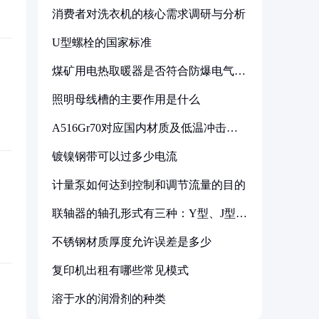
消费者对洗衣机的核心需求调研与分析
U型螺栓的国家标准
煤矿用电热取暖器是否符合防爆电气设
备标准
照明母线槽的主要作用是什么
A516Gr70对应国内材质及低温冲击要
求解析
镀镍钢带可以过多少电流
计量泵如何达到控制和调节流量的目的
联轴器的轴孔形式有三种：Y型、J型、
Z型
不锈钢材质厚度允许误差是多少
复印机出租有哪些常见模式
溶于水的润滑剂的种类