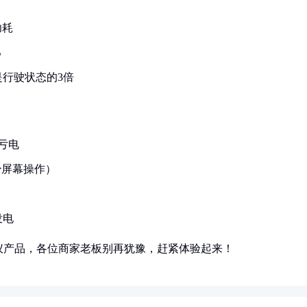
功耗
%
行驶状态的3倍
亏电
少屏幕操作）
没电
仪产品，各位商家老板别再犹豫，赶紧体验起来！