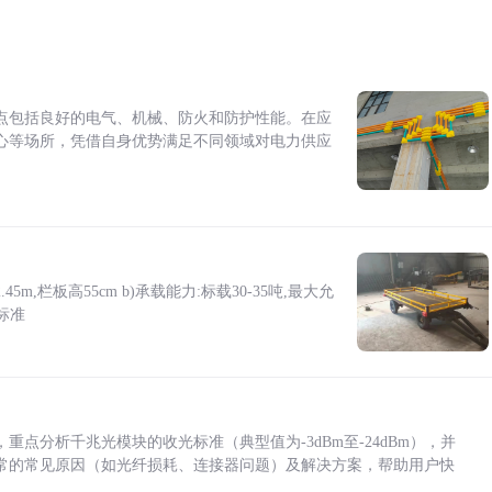
点包括良好的电气、机械、防火和防护性能。在应
心等场所，凭借自身优势满足不同领域对电力供应
5m,栏板高55cm b)承载能力:标载30-35吨,最大允
标准
点分析千兆光模块的收光标准（典型值为-3dBm至-24dBm），并
常的常见原因（如光纤损耗、连接器问题）及解决方案，帮助用户快