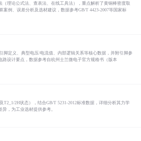
法（理论公式法、查表法、在线工具法），重点解析了黄铜棒密度取
计算案例、误差分析及选材建议，数据参考GB/T 4423-2007等国家标
括各引脚定义、典型电压/电流值、内部逻辑关系等核心数据，并附引脚参
电路设计要点，数据参考自杭州士兰微电子官方规格书（版本
_1/2H状态），结合GB/T 5231-2012标准数据，详细分析其力学
差异，为工业选材提供参考。