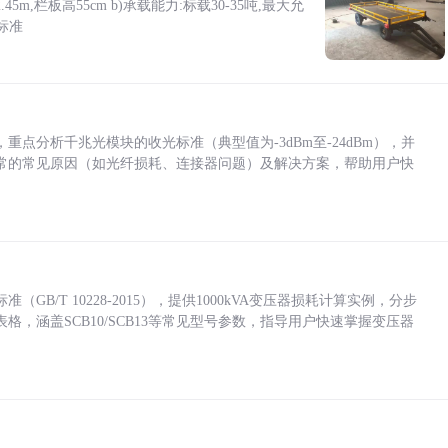
5m,栏板高55cm b)承载能力:标载30-35吨,最大允
标准
点分析千兆光模块的收光标准（典型值为-3dBm至-24dBm），并
常的常见原因（如光纤损耗、连接器问题）及解决方案，帮助用户快
/T 10228-2015），提供1000kVA变压器损耗计算实例，分步
，涵盖SCB10/SCB13等常见型号参数，指导用户快速掌握变压器