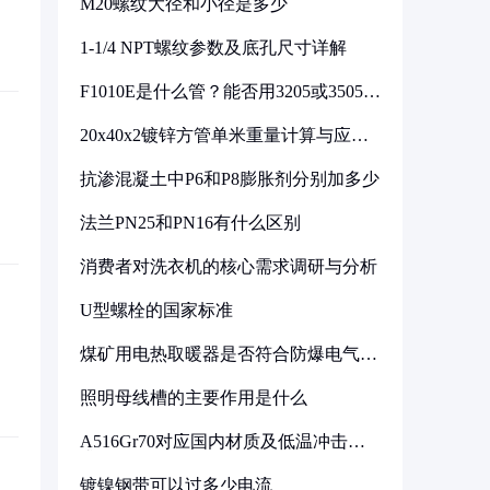
M20螺纹大径和小径是多少
1-1/4 NPT螺纹参数及底孔尺寸详解
F1010E是什么管？能否用3205或3505代
换
20x40x2镀锌方管单米重量计算与应用
分析
抗渗混凝土中P6和P8膨胀剂分别加多少
法兰PN25和PN16有什么区别
消费者对洗衣机的核心需求调研与分析
U型螺栓的国家标准
煤矿用电热取暖器是否符合防爆电气设
备标准
照明母线槽的主要作用是什么
A516Gr70对应国内材质及低温冲击要
求解析
镀镍钢带可以过多少电流