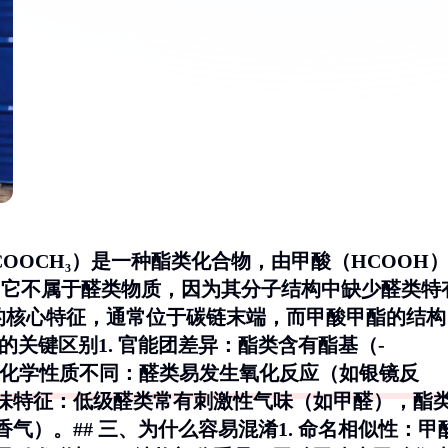
OOCH₃）是一种酯类化合物，由甲酸（HCOOH
。它不属于醛类物质，因为其分子结构中缺少醛类特
物的核心特征，通常位于碳链末端，而甲酸甲酯的结构
醛的关键区别1.
官能团差异
：酯类含有酯基（-
化学性质不同
：醛类易发生氧化反应（如银镜反
味特征
：低级醛类常有刺激性气味（如甲醛），酯
气）。## 三、为什么容易混淆1.
命名相似性
：甲