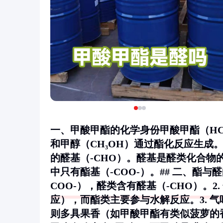
一、甲酸甲酯的化学身份甲酸甲酯（HC
和甲醇（CH₃OH）通过酯化反应生成
的醛基（-CHO）。醛基是醛类化合
中只有酯基（-COO-）。## 二、酯与
COO-），醛类含有醛基（-CHO）。2.
应），而酯类主要参与水解反应。3.
气
则多具果香（如甲酸甲酯有类似菠萝的香