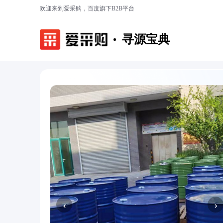
欢迎来到爱采购，百度旗下B2B平台
寻源宝典
‹
›