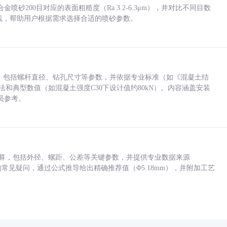
砂200目对应的表面粗糙度（Ra 3.2-6.3μm），并对比不同目数
业实践，帮助用户根据需求选择合适的喷砂参数。
力，包括螺杆直径、钻孔尺寸等参数，并依据专业标准（如《混凝土结
方法和典型数值（如混凝土强度C30下设计值约80kN）。内容涵盖安装
员参考。
底孔计算，包括外径、螺距、公差等关键参数，并提供专业数据来源
孔尺寸的常见疑问，通过公式推导给出精确推荐值（Φ5.18mm），并附加工艺