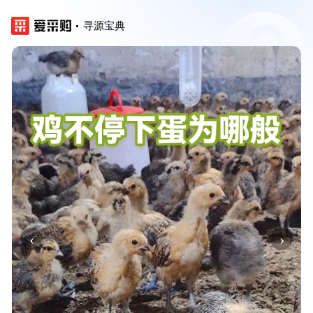
寻源宝典
‹
›