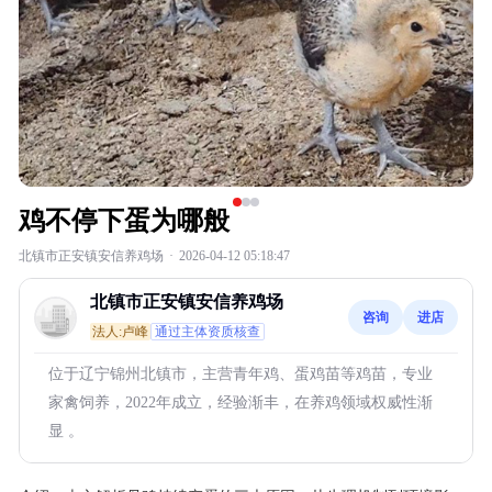
鸡不停下蛋为哪般
北镇市正安镇安信养鸡场
·
2026-04-12 05:18:47
北镇市正安镇安信养鸡场
咨询
进店
法人:卢峰
通过主体资质核查
位于辽宁锦州北镇市，主营青年鸡、蛋鸡苗等鸡苗，专业
家禽饲养，2022年成立，经验渐丰，在养鸡领域权威性渐
显 。