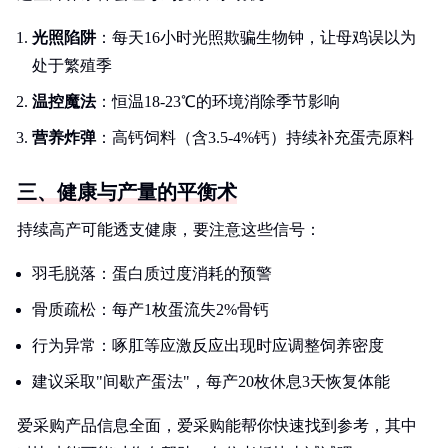
光照陷阱
：每天16小时光照欺骗生物钟，让母鸡误以为
处于繁殖季
温控魔法
：恒温18-23℃的环境消除季节影响
营养炸弹
：高钙饲料（含3.5-4%钙）持续补充蛋壳原料
三、健康与产量的平衡术
持续高产可能透支健康，要注意这些信号：
羽毛脱落：蛋白质过度消耗的预警
骨质疏松：每产1枚蛋流失2%骨钙
行为异常：啄肛等应激反应出现时应调整饲养密度
建议采取"间歇产蛋法"，每产20枚休息3天恢复体能
爱采购产品信息全面，爱采购能帮你快速找到参考，其中