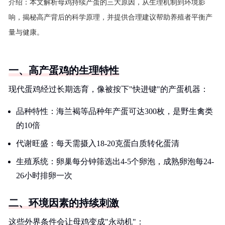
介绍：
本文解析母鸡持续产蛋的三大原因，从生理机制到环境影
响，揭秘高产背后的科学原理，并提供合理建议帮助养殖者平衡产
量与健康。
一、高产蛋鸡的生理特性
现代蛋鸡经过长期选育，像被按下"快进键"的产蛋机器：
品种特性：海兰褐等品种年产蛋可达300枚，是野生禽类
的10倍
代谢旺盛：每天需摄入18-20克蛋白质转化蛋清
生殖系统：卵巢每分钟筛选出4-5个卵泡，成熟卵泡每24-
26小时排卵一次
二、环境因素的持续刺激
这些外界条件会让母鸡变成"永动机"：