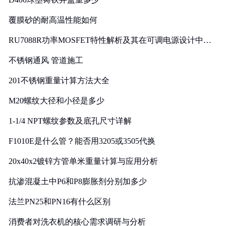
覆膜砂的耐高温性能如何
RU7088R功率MOSFET特性解析及其在可调电源设计中的
实践
不锈钢通风 管道施工
201不锈钢重量计算方法大全
M20螺纹大径和小径是多少
1-1/4 NPT螺纹参数及底孔尺寸详解
F1010E是什么管？能否用3205或3505代换
20x40x2镀锌方管单米重量计算与应用分析
抗渗混凝土中P6和P8膨胀剂分别加多少
法兰PN25和PN16有什么区别
消费者对洗衣机的核心需求调研与分析