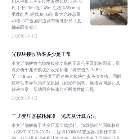
13米平板车主要技术参数包括: a)外形
尺寸:长13m×宽2.45m,栏板高55cm b)
承载能力:标载30-35吨,最大允许总重
49吨 c)符合国家道路车辆外廓尺寸及
轴荷限值标准
2026年8月4日
光模块接收功率多少是正常
本文详细解答光模块接收功率的正常范围及影响因素，重
点分析千兆光模块的收光标准（典型值为-3dBm
至-24dBm），并提供不同速率光模块的参考值表格。同时
解释功率异常的常见原因（如光纤损耗、连接器问题）及
解决方案，帮助用户快速判断网络性能问题。
2026年8月4日
干式变压器损耗标准一览表及计算方法
本文详细解析干式变压器空载损耗、负载损耗的国家标准
（GB/T 10228-2015），提供1000kVA变压器损耗计算实
例，分步骤说明变损计算方法，并附电力变压器损耗计算