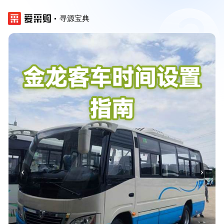
寻源宝典
‹
›