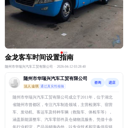
金龙客车时间设置指南
随州市华瑞兴汽车工贸有限公司
·
2026-04-12 03:28:40
随州市华瑞兴汽车工贸有限公司
咨询
进店
法人:金琪
通过真实性核验
随州市华瑞兴汽车工贸有限公司成立于2011年，位于湖北
省随州市曾都区，专注汽车制造领域，主营检测车、宿营
车、发动机、客运车及特种车辆（救险车、体检车等），
涵盖新能源整车、汽车零部件及仓储物流服务。凭借十余
年行业积淀，产品远销海内外，以专业技术和完备供应链