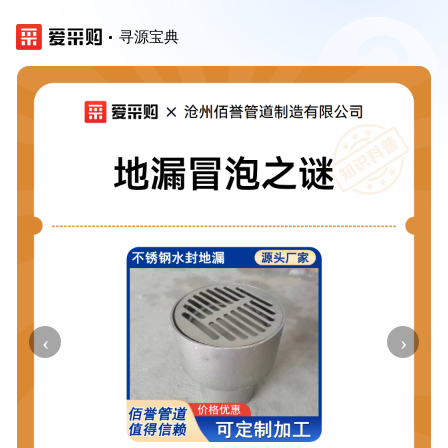
寻源宝典
‹
›