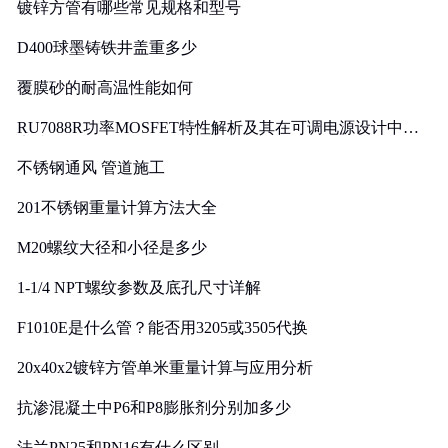
镀锌方管有哪些常见规格和型号
D400球墨铸铁井盖重多少
覆膜砂的耐高温性能如何
RU7088R功率MOSFET特性解析及其在可调电源设计中的
实践
不锈钢通风 管道施工
201不锈钢重量计算方法大全
M20螺纹大径和小径是多少
1-1/4 NPT螺纹参数及底孔尺寸详解
F1010E是什么管？能否用3205或3505代换
20x40x2镀锌方管单米重量计算与应用分析
抗渗混凝土中P6和P8膨胀剂分别加多少
法兰PN25和PN16有什么区别