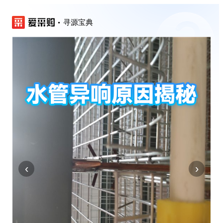
寻源宝典
‹
›