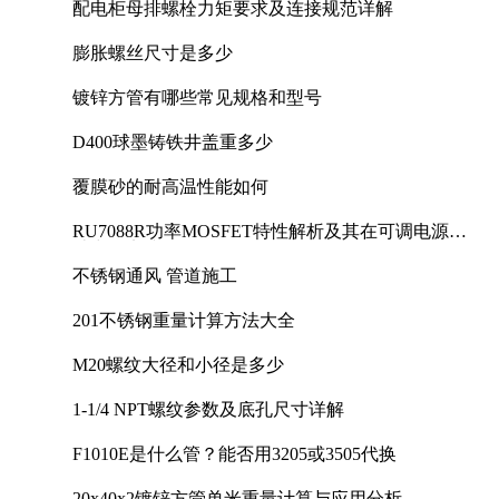
配电柜母排螺栓力矩要求及连接规范详解
膨胀螺丝尺寸是多少
镀锌方管有哪些常见规格和型号
D400球墨铸铁井盖重多少
覆膜砂的耐高温性能如何
RU7088R功率MOSFET特性解析及其在可调电源设
计中的实践
不锈钢通风 管道施工
201不锈钢重量计算方法大全
M20螺纹大径和小径是多少
1-1/4 NPT螺纹参数及底孔尺寸详解
F1010E是什么管？能否用3205或3505代换
20x40x2镀锌方管单米重量计算与应用分析