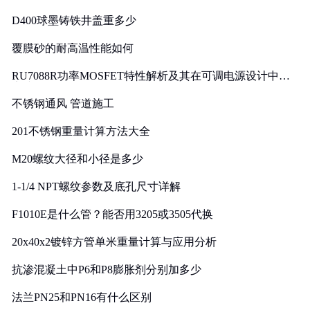
D400球墨铸铁井盖重多少
覆膜砂的耐高温性能如何
RU7088R功率MOSFET特性解析及其在可调电源设计中的
实践
不锈钢通风 管道施工
201不锈钢重量计算方法大全
M20螺纹大径和小径是多少
1-1/4 NPT螺纹参数及底孔尺寸详解
F1010E是什么管？能否用3205或3505代换
20x40x2镀锌方管单米重量计算与应用分析
抗渗混凝土中P6和P8膨胀剂分别加多少
法兰PN25和PN16有什么区别