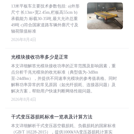
13米平板车主要技术参数包括: a)外形
尺寸:长13m×宽2.45m,栏板高55cm b)
承载能力:标载30-35吨,最大允许总重
49吨 c)符合国家道路车辆外廓尺寸及
轴荷限值标准
2026年8月4日
光模块接收功率多少是正常
本文详细解答光模块接收功率的正常范围及影响因素，重
点分析千兆光模块的收光标准（典型值为-3dBm
至-24dBm），并提供不同速率光模块的参考值表格。同时
解释功率异常的常见原因（如光纤损耗、连接器问题）及
解决方案，帮助用户快速判断网络性能问题。
2026年8月4日
干式变压器损耗标准一览表及计算方法
本文详细解析干式变压器空载损耗、负载损耗的国家标准
（GB/T 10228-2015），提供1000kVA变压器损耗计算实