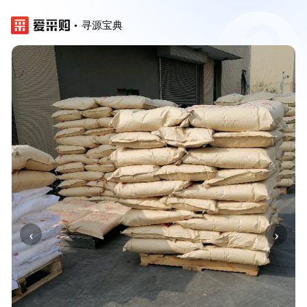
寻源宝典
‹
›