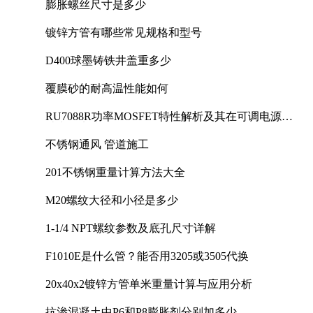
膨胀螺丝尺寸是多少
镀锌方管有哪些常见规格和型号
D400球墨铸铁井盖重多少
覆膜砂的耐高温性能如何
RU7088R功率MOSFET特性解析及其在可调电源设
计中的实践
不锈钢通风 管道施工
201不锈钢重量计算方法大全
M20螺纹大径和小径是多少
1-1/4 NPT螺纹参数及底孔尺寸详解
F1010E是什么管？能否用3205或3505代换
20x40x2镀锌方管单米重量计算与应用分析
抗渗混凝土中P6和P8膨胀剂分别加多少