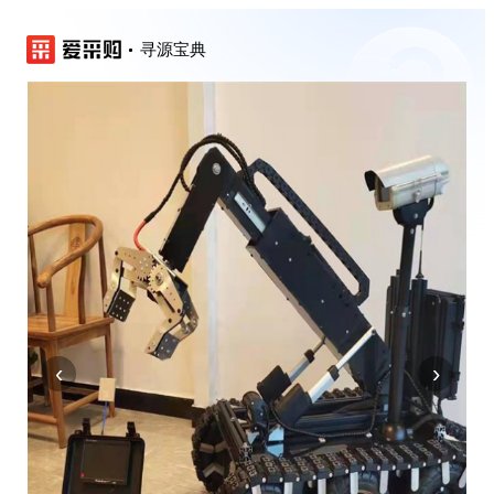
寻源宝典
‹
›