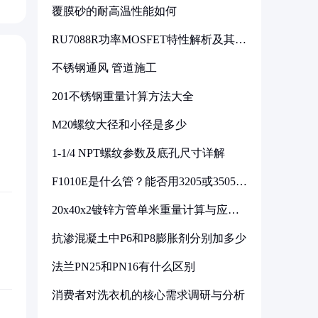
覆膜砂的耐高温性能如何
RU7088R功率MOSFET特性解析及其在
可调电源设计中的实践
不锈钢通风 管道施工
201不锈钢重量计算方法大全
M20螺纹大径和小径是多少
1-1/4 NPT螺纹参数及底孔尺寸详解
F1010E是什么管？能否用3205或3505代
换
20x40x2镀锌方管单米重量计算与应用
分析
抗渗混凝土中P6和P8膨胀剂分别加多少
法兰PN25和PN16有什么区别
消费者对洗衣机的核心需求调研与分析