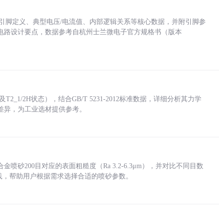
括各引脚定义、典型电压/电流值、内部逻辑关系等核心数据，并附引脚参
电路设计要点，数据参考自杭州士兰微电子官方规格书（版本
_1/2H状态），结合GB/T 5231-2012标准数据，详细分析其力学
差异，为工业选材提供参考。
砂200目对应的表面粗糙度（Ra 3.2-6.3μm），并对比不同目数
业实践，帮助用户根据需求选择合适的喷砂参数。