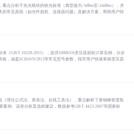
点分析千兆光模块的收光标准（典型值为-3dBm至-24dBm），并
常的常见原因（如光纤损耗、连接器问题）及解决方案，帮助用户快
/T 10228-2015），提供1000kVA变压器损耗计算实例，分步
，涵盖SCB10/SCB13等常见型号参数，指导用户快速掌握变压器
法（理论公式法、查表法、在线工具法），重点解析了黄铜棒密度取
计算案例、误差分析及选材建议，数据参考GB/T 4423-2007等国家标