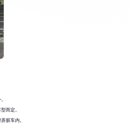
外。
车型而定。
时弄脏车内。