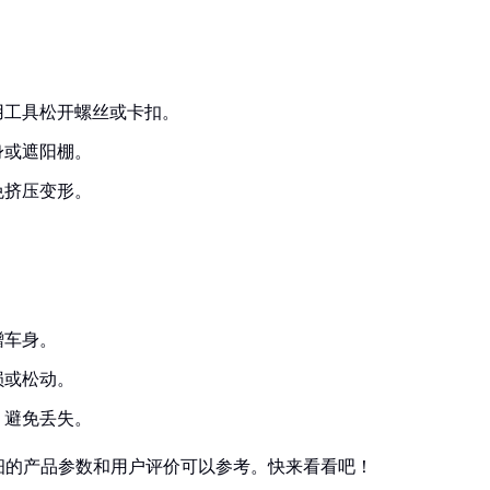
用工具松开螺丝或卡扣。
身或遮阳棚。
免挤压变形。
蹭车身。
损或松动。
，避免丢失。
细的产品参数和用户评价可以参考。快来看看吧！