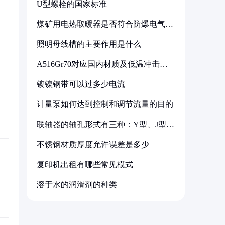
U型螺栓的国家标准
煤矿用电热取暖器是否符合防爆电气设
备标准
照明母线槽的主要作用是什么
A516Gr70对应国内材质及低温冲击要
求解析
镀镍钢带可以过多少电流
计量泵如何达到控制和调节流量的目的
联轴器的轴孔形式有三种：Y型、J型、
Z型
不锈钢材质厚度允许误差是多少
复印机出租有哪些常见模式
溶于水的润滑剂的种类