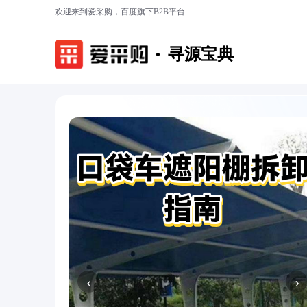
欢迎来到爱采购，百度旗下B2B平台
寻源宝典
‹
›