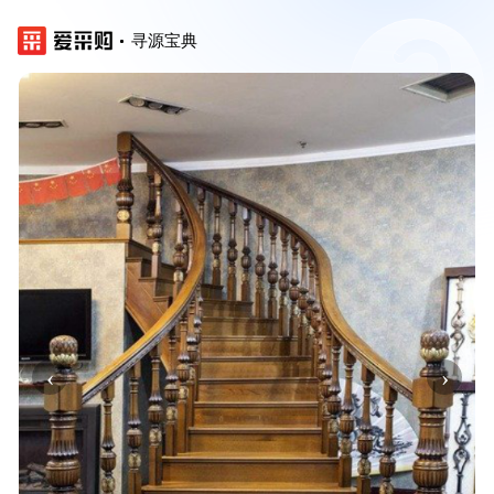
寻源宝典
‹
›