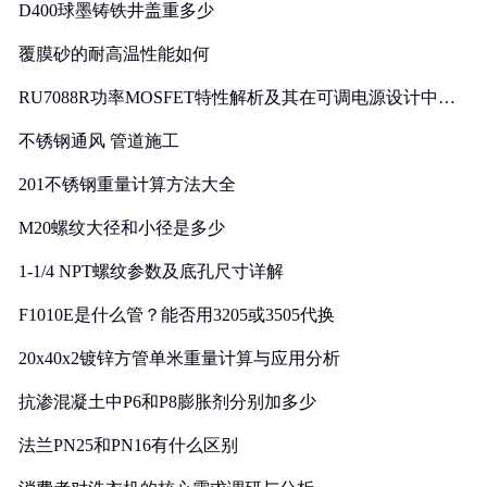
D400球墨铸铁井盖重多少
覆膜砂的耐高温性能如何
RU7088R功率MOSFET特性解析及其在可调电源设计中的
实践
不锈钢通风 管道施工
201不锈钢重量计算方法大全
M20螺纹大径和小径是多少
1-1/4 NPT螺纹参数及底孔尺寸详解
F1010E是什么管？能否用3205或3505代换
20x40x2镀锌方管单米重量计算与应用分析
抗渗混凝土中P6和P8膨胀剂分别加多少
法兰PN25和PN16有什么区别