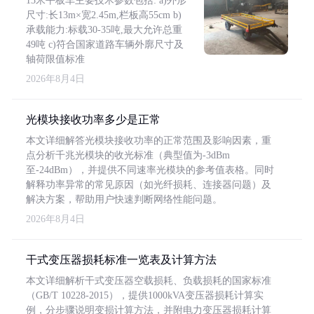
13米平板车主要技术参数包括: a)外形
尺寸:长13m×宽2.45m,栏板高55cm b)
承载能力:标载30-35吨,最大允许总重
49吨 c)符合国家道路车辆外廓尺寸及
轴荷限值标准
2026年8月4日
光模块接收功率多少是正常
本文详细解答光模块接收功率的正常范围及影响因素，重
点分析千兆光模块的收光标准（典型值为-3dBm
至-24dBm），并提供不同速率光模块的参考值表格。同时
解释功率异常的常见原因（如光纤损耗、连接器问题）及
解决方案，帮助用户快速判断网络性能问题。
2026年8月4日
干式变压器损耗标准一览表及计算方法
本文详细解析干式变压器空载损耗、负载损耗的国家标准
（GB/T 10228-2015），提供1000kVA变压器损耗计算实
例，分步骤说明变损计算方法，并附电力变压器损耗计算