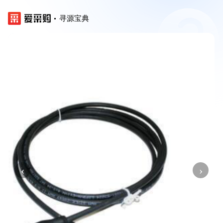
寻源宝典
‹
›