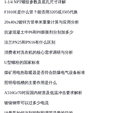
1-1/4 NPT螺纹参数及底孔尺寸详解
F1010E是什么管？能否用3205或3505代换
20x40x2镀锌方管单米重量计算与应用分析
抗渗混凝土中P6和P8膨胀剂分别加多少
法兰PN25和PN16有什么区别
消费者对洗衣机的核心需求调研与分析
U型螺栓的国家标准
煤矿用电热取暖器是否符合防爆电气设备标准
照明母线槽的主要作用是什么
A516Gr70对应国内材质及低温冲击要求解析
镀镍钢带可以过多少电流
计量泵如何达到控制和调节流量的目的