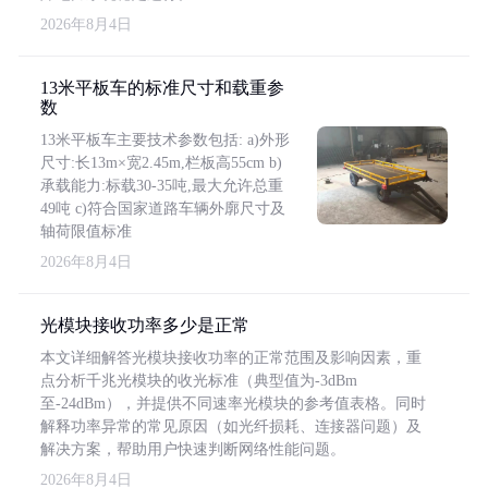
2026年8月4日
13米平板车的标准尺寸和载重参
数
13米平板车主要技术参数包括: a)外形
尺寸:长13m×宽2.45m,栏板高55cm b)
承载能力:标载30-35吨,最大允许总重
49吨 c)符合国家道路车辆外廓尺寸及
轴荷限值标准
2026年8月4日
光模块接收功率多少是正常
本文详细解答光模块接收功率的正常范围及影响因素，重
点分析千兆光模块的收光标准（典型值为-3dBm
至-24dBm），并提供不同速率光模块的参考值表格。同时
解释功率异常的常见原因（如光纤损耗、连接器问题）及
解决方案，帮助用户快速判断网络性能问题。
2026年8月4日