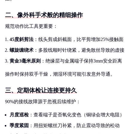
二、像外科手术般的精细操作
规范动作比工具更重要：
45度斜剪法
：线头剪成斜截面，比平剪增加25%接触面
螺旋缠绕术
：多股线顺时针绕紧，避免散丝导致的虚接
黄金3毫米原则
：绝缘层与金属端子保持3mm安全距离
操作时保持双手干燥，潮湿环境可能引发意外导通。
三、定期体检让连接更持久
90%的接线故障源于忽视后续维护：
月度巡检
：查看端子是否氧化变色（铜绿会增大电阻）
季度紧固
：用扭矩螺丝刀补紧，防止震动导致的松动