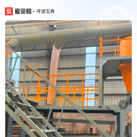
寻源宝典
‹
›