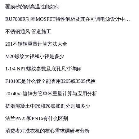
覆膜砂的耐高温性能如何
RU7088R功率MOSFET特性解析及其在可调电源设计中的
实践
不锈钢通风 管道施工
201不锈钢重量计算方法大全
M20螺纹大径和小径是多少
1-1/4 NPT螺纹参数及底孔尺寸详解
F1010E是什么管？能否用3205或3505代换
20x40x2镀锌方管单米重量计算与应用分析
抗渗混凝土中P6和P8膨胀剂分别加多少
法兰PN25和PN16有什么区别
消费者对洗衣机的核心需求调研与分析