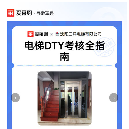
寻源宝典
‹
›