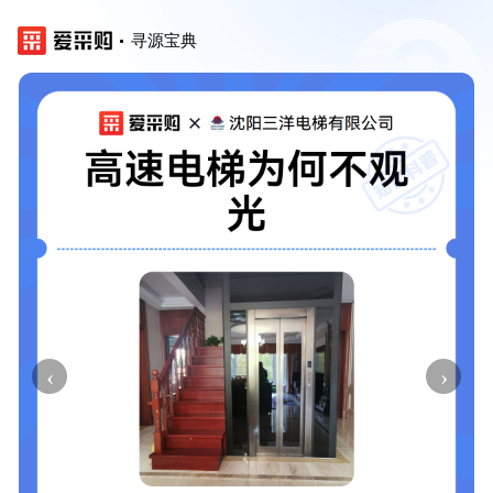
寻源宝典
‹
›