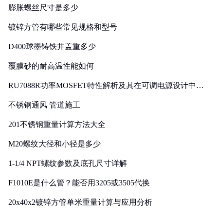
膨胀螺丝尺寸是多少
镀锌方管有哪些常见规格和型号
D400球墨铸铁井盖重多少
覆膜砂的耐高温性能如何
RU7088R功率MOSFET特性解析及其在可调电源设计中的
实践
不锈钢通风 管道施工
201不锈钢重量计算方法大全
M20螺纹大径和小径是多少
1-1/4 NPT螺纹参数及底孔尺寸详解
F1010E是什么管？能否用3205或3505代换
20x40x2镀锌方管单米重量计算与应用分析