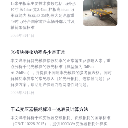
13米平板车主要技术参数包括: a)外形
尺寸:长13m×宽2.45m,栏板高55cm b)
承载能力:标载30-35吨,最大允许总重
49吨 c)符合国家道路车辆外廓尺寸及
轴荷限值标准
2026年8月4日
光模块接收功率多少是正常
本文详细解答光模块接收功率的正常范围及影响因素，重
点分析千兆光模块的收光标准（典型值为-3dBm
至-24dBm），并提供不同速率光模块的参考值表格。同时
解释功率异常的常见原因（如光纤损耗、连接器问题）及
解决方案，帮助用户快速判断网络性能问题。
2026年8月4日
干式变压器损耗标准一览表及计算方法
本文详细解析干式变压器空载损耗、负载损耗的国家标准
（GB/T 10228-2015），提供1000kVA变压器损耗计算实