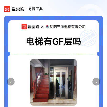
寻源宝典
‹
›