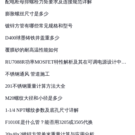
配电柜母排螺栓力矩要求及连接规范详解
膨胀螺丝尺寸是多少
镀锌方管有哪些常见规格和型号
D400球墨铸铁井盖重多少
覆膜砂的耐高温性能如何
RU7088R功率MOSFET特性解析及其在可调电源设计中的
实践
不锈钢通风 管道施工
201不锈钢重量计算方法大全
M20螺纹大径和小径是多少
1-1/4 NPT螺纹参数及底孔尺寸详解
F1010E是什么管？能否用3205或3505代换
20x40x2镀锌方管单米重量计算与应用分析