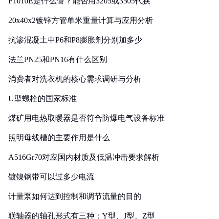
F1010E是什么管？能否用3205或3505代换
20x40x2镀锌方管单米重量计算与应用分析
抗渗混凝土中P6和P8膨胀剂分别加多少
法兰PN25和PN16有什么区别
消费者对洗衣机的核心需求调研与分析
U型螺栓的国家标准
煤矿用电热取暖器是否符合防爆电气设备标准
照明母线槽的主要作用是什么
A516Gr70对应国内材质及低温冲击要求解析
镀镍钢带可以过多少电流
计量泵如何达到控制和调节流量的目的
联轴器的轴孔形式有三种：Y型、J型、Z型