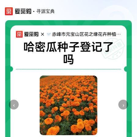
寻源宝典
‹
›