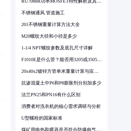
RU7088R功率MOSFET特性解析及其在
可调电源设计中的实践
不锈钢通风 管道施工
201不锈钢重量计算方法大全
M20螺纹大径和小径是多少
1-1/4 NPT螺纹参数及底孔尺寸详解
F1010E是什么管？能否用3205或3505代
换
20x40x2镀锌方管单米重量计算与应用
分析
抗渗混凝土中P6和P8膨胀剂分别加多少
法兰PN25和PN16有什么区别
消费者对洗衣机的核心需求调研与分析
U型螺栓的国家标准
煤矿用电热取暖器是否符合防爆电气设