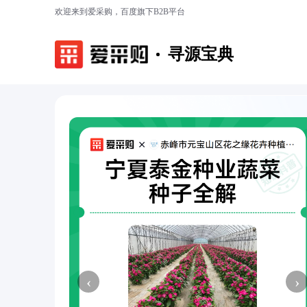
欢迎来到爱采购，百度旗下B2B平台
寻源宝典
‹
›