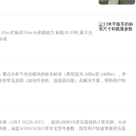
5m,栏板高55cm b)承载能力:标载30-35吨,最大允
标准
点分析千兆光模块的收光标准（典型值为-3dBm至-24dBm），并
常的常见原因（如光纤损耗、连接器问题）及解决方案，帮助用户快
/T 10228-2015），提供1000kVA变压器损耗计算实例，分步
，涵盖SCB10/SCB13等常见型号参数，指导用户快速掌握变压器