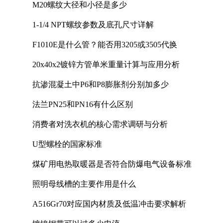
M20螺纹大径和小径是多少
1-1/4 NPT螺纹参数及底孔尺寸详解
F1010E是什么管？能否用3205或3505代换
20x40x2镀锌方管单米重量计算与应用分析
抗渗混凝土中P6和P8膨胀剂分别加多少
法兰PN25和PN16有什么区别
消费者对洗衣机的核心需求调研与分析
U型螺栓的国家标准
煤矿用电热取暖器是否符合防爆电气设备标准
照明母线槽的主要作用是什么
A516Gr70对应国内材质及低温冲击要求解析