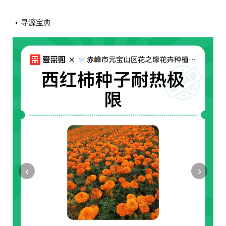
寻源宝典
‹
›