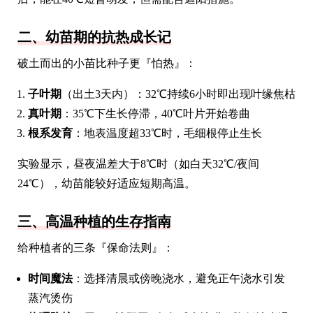
二、幼苗期的抗热成长记
破土而出的小苗比种子更『怕热』：
子叶期
（出土3天内）：32℃持续6小时即出现叶缘焦枯
真叶期
：35℃下生长停滞，40℃叶片开始卷曲
根系发育
：地表温度超33℃时，毛细根停止生长
实验显示，昼夜温差大于8℃时（如白天32℃/夜间
24℃），幼苗能较好适应短期高温。
三、高温种植的生存指南
给种植者的三条『保命法则』：
时间魔法
：选择清晨或傍晚浇水，避免正午浇水引发
蒸汽烫伤