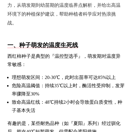
力，从萌发期到幼苗期的温度临界点解析，并给出高温
环境下的种植保护建议，帮助种植者科学应对热浪挑
战。
一、种子萌发的温度生死线
西红柿种子是典型的『温控型选手』，萌发期对温度异
常敏感：
理想萌发区间：20-30℃，此时出苗率可达85%以上
危险高温阈值：持续35℃以上时，酶活性受抑制，发芽
率骤降至30%
致命高温红线：48℃持续2小时会导致蛋白质变性，种
子基本失活
有趣的是，某些耐热品种（如『夏阳』系列）经过驯化
后，能在40℃短暂萌发，但需配合遮阳措施。