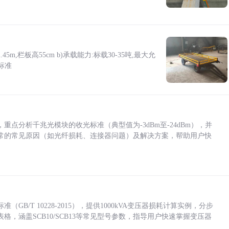
5m,栏板高55cm b)承载能力:标载30-35吨,最大允
标准
点分析千兆光模块的收光标准（典型值为-3dBm至-24dBm），并
常的常见原因（如光纤损耗、连接器问题）及解决方案，帮助用户快
/T 10228-2015），提供1000kVA变压器损耗计算实例，分步
，涵盖SCB10/SCB13等常见型号参数，指导用户快速掌握变压器