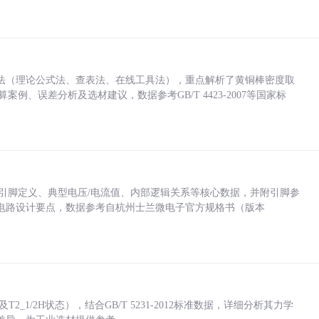
法（理论公式法、查表法、在线工具法），重点解析了黄铜棒密度取
计算案例、误差分析及选材建议，数据参考GB/T 4423-2007等国家标
括各引脚定义、典型电压/电流值、内部逻辑关系等核心数据，并附引脚参
电路设计要点，数据参考自杭州士兰微电子官方规格书（版本
_1/2H状态），结合GB/T 5231-2012标准数据，详细分析其力学