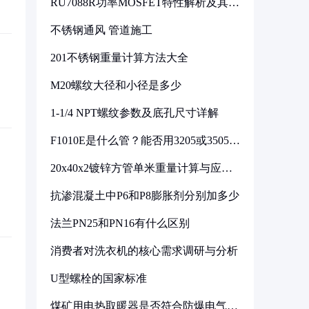
RU7088R功率MOSFET特性解析及其在
可调电源设计中的实践
不锈钢通风 管道施工
201不锈钢重量计算方法大全
M20螺纹大径和小径是多少
1-1/4 NPT螺纹参数及底孔尺寸详解
F1010E是什么管？能否用3205或3505代
换
20x40x2镀锌方管单米重量计算与应用
分析
抗渗混凝土中P6和P8膨胀剂分别加多少
法兰PN25和PN16有什么区别
消费者对洗衣机的核心需求调研与分析
U型螺栓的国家标准
煤矿用电热取暖器是否符合防爆电气设