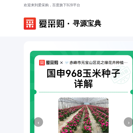
欢迎来到爱采购，百度旗下B2B平台
寻源宝典
‹
›