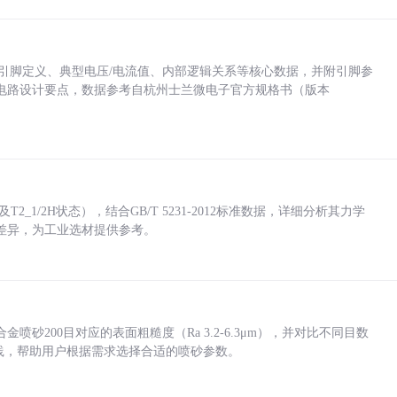
括各引脚定义、典型电压/电流值、内部逻辑关系等核心数据，并附引脚参
电路设计要点，数据参考自杭州士兰微电子官方规格书（版本
_1/2H状态），结合GB/T 5231-2012标准数据，详细分析其力学
差异，为工业选材提供参考。
砂200目对应的表面粗糙度（Ra 3.2-6.3μm），并对比不同目数
业实践，帮助用户根据需求选择合适的喷砂参数。