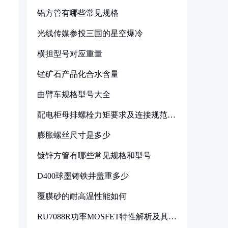
铝方管有哪些常见规格
光线传媒参投三国的星空爆冷
横担型号对应重量
锰矿石产品化合水含量
曲臂车规格型号大全
配电柜母排螺栓力矩要求及连接规范详
解
膨胀螺丝尺寸是多少
镀锌方管有哪些常见规格和型号
D400球墨铸铁井盖重多少
覆膜砂的耐高温性能如何
RU7088R功率MOSFET特性解析及其在
可调电源设计中的实践