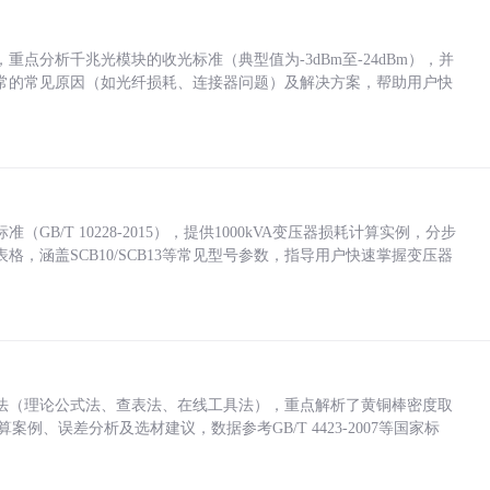
点分析千兆光模块的收光标准（典型值为-3dBm至-24dBm），并
常的常见原因（如光纤损耗、连接器问题）及解决方案，帮助用户快
/T 10228-2015），提供1000kVA变压器损耗计算实例，分步
，涵盖SCB10/SCB13等常见型号参数，指导用户快速掌握变压器
法（理论公式法、查表法、在线工具法），重点解析了黄铜棒密度取
计算案例、误差分析及选材建议，数据参考GB/T 4423-2007等国家标