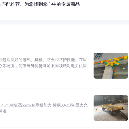
准匹配推荐。为您找到您心中的专属商品
点包括良好的电气、机械、防火和防护性能。在应
心等场所，凭借自身优势满足不同领域对电力供应
5m,栏板高55cm b)承载能力:标载30-35吨,最大允
标准