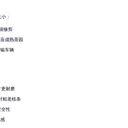
大小：
精细修剪
-8亩成熟茶园
运输车辆
：
片更耐磨
应对粗老枝条
安全性
劳感