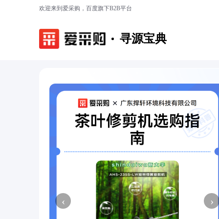
欢迎来到爱采购，百度旗下B2B平台
寻源宝典
‹
›