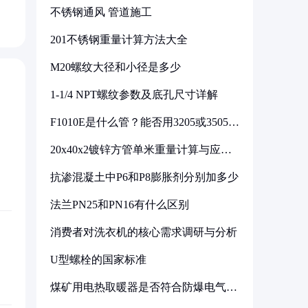
不锈钢通风 管道施工
201不锈钢重量计算方法大全
M20螺纹大径和小径是多少
1-1/4 NPT螺纹参数及底孔尺寸详解
F1010E是什么管？能否用3205或3505代
换
20x40x2镀锌方管单米重量计算与应用
分析
抗渗混凝土中P6和P8膨胀剂分别加多少
法兰PN25和PN16有什么区别
消费者对洗衣机的核心需求调研与分析
U型螺栓的国家标准
煤矿用电热取暖器是否符合防爆电气设
备标准