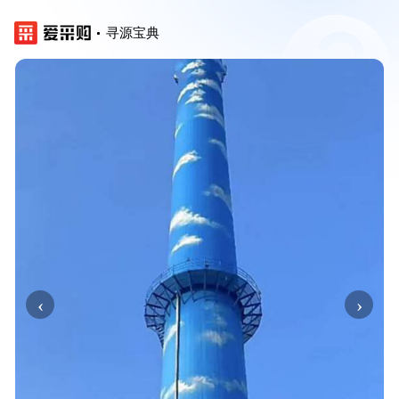
寻源宝典
‹
›