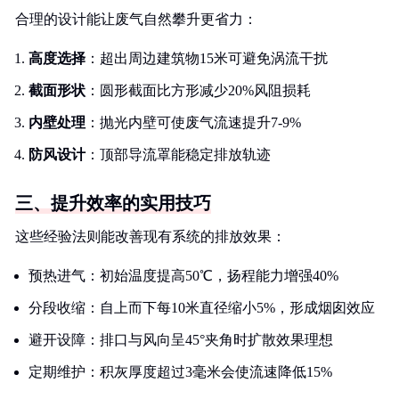
合理的设计能让废气自然攀升更省力：
高度选择
：超出周边建筑物15米可避免涡流干扰
截面形状
：圆形截面比方形减少20%风阻损耗
内壁处理
：抛光内壁可使废气流速提升7-9%
防风设计
：顶部导流罩能稳定排放轨迹
三、提升效率的实用技巧
这些经验法则能改善现有系统的排放效果：
预热进气：初始温度提高50℃，扬程能力增强40%
分段收缩：自上而下每10米直径缩小5%，形成烟囱效应
避开设障：排口与风向呈45°夹角时扩散效果理想
定期维护：积灰厚度超过3毫米会使流速降低15%