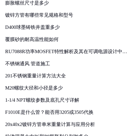
膨胀螺丝尺寸是多少
镀锌方管有哪些常见规格和型号
D400球墨铸铁井盖重多少
覆膜砂的耐高温性能如何
RU7088R功率MOSFET特性解析及其在可调电源设计中的
实践
不锈钢通风 管道施工
201不锈钢重量计算方法大全
M20螺纹大径和小径是多少
1-1/4 NPT螺纹参数及底孔尺寸详解
F1010E是什么管？能否用3205或3505代换
20x40x2镀锌方管单米重量计算与应用分析