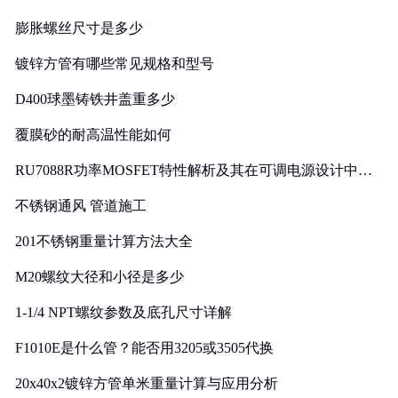
膨胀螺丝尺寸是多少
镀锌方管有哪些常见规格和型号
D400球墨铸铁井盖重多少
覆膜砂的耐高温性能如何
RU7088R功率MOSFET特性解析及其在可调电源设计中的
实践
不锈钢通风 管道施工
201不锈钢重量计算方法大全
M20螺纹大径和小径是多少
1-1/4 NPT螺纹参数及底孔尺寸详解
F1010E是什么管？能否用3205或3505代换
20x40x2镀锌方管单米重量计算与应用分析