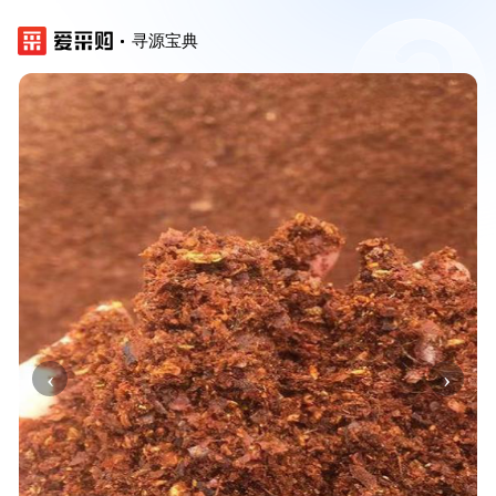
寻源宝典
‹
›