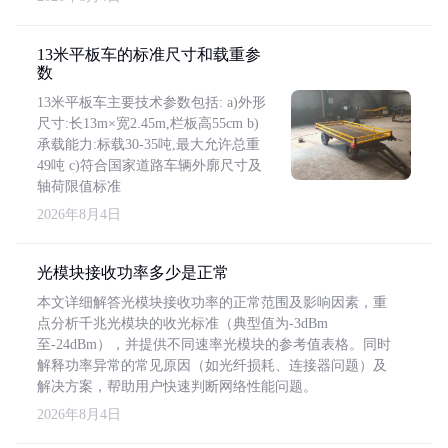
13米平板车的标准尺寸和载重参
数
13米平板车主要技术参数包括: a)外形
尺寸:长13m×宽2.45m,栏板高55cm b)
承载能力:标载30-35吨,最大允许总重
49吨 c)符合国家道路车辆外廓尺寸及
轴荷限值标准
2026年8月4日
光模块接收功率多少是正常
本文详细解答光模块接收功率的正常范围及影响因素，重
点分析千兆光模块的收光标准（典型值为-3dBm
至-24dBm），并提供不同速率光模块的参考值表格。同时
解释功率异常的常见原因（如光纤损耗、连接器问题）及
解决方案，帮助用户快速判断网络性能问题。
2026年8月4日