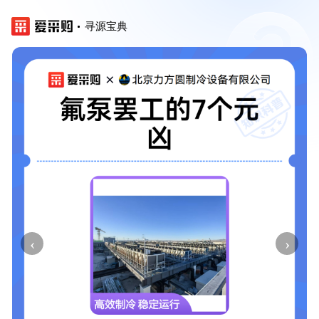
寻源宝典
‹
›