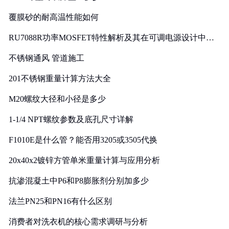
覆膜砂的耐高温性能如何
RU7088R功率MOSFET特性解析及其在可调电源设计中的
实践
不锈钢通风 管道施工
201不锈钢重量计算方法大全
M20螺纹大径和小径是多少
1-1/4 NPT螺纹参数及底孔尺寸详解
F1010E是什么管？能否用3205或3505代换
20x40x2镀锌方管单米重量计算与应用分析
抗渗混凝土中P6和P8膨胀剂分别加多少
法兰PN25和PN16有什么区别
消费者对洗衣机的核心需求调研与分析