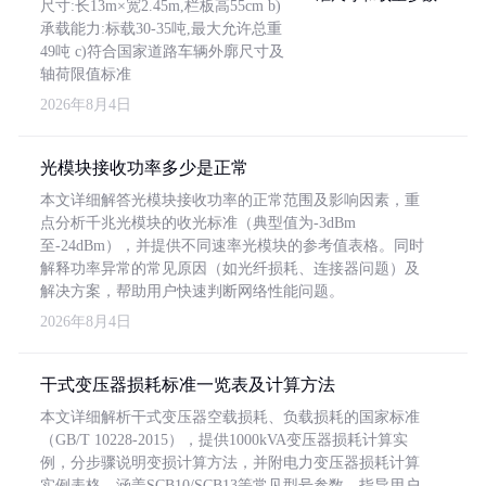
尺寸:长13m×宽2.45m,栏板高55cm b)
承载能力:标载30-35吨,最大允许总重
49吨 c)符合国家道路车辆外廓尺寸及
轴荷限值标准
2026年8月4日
光模块接收功率多少是正常
本文详细解答光模块接收功率的正常范围及影响因素，重
点分析千兆光模块的收光标准（典型值为-3dBm
至-24dBm），并提供不同速率光模块的参考值表格。同时
解释功率异常的常见原因（如光纤损耗、连接器问题）及
解决方案，帮助用户快速判断网络性能问题。
2026年8月4日
干式变压器损耗标准一览表及计算方法
本文详细解析干式变压器空载损耗、负载损耗的国家标准
（GB/T 10228-2015），提供1000kVA变压器损耗计算实
例，分步骤说明变损计算方法，并附电力变压器损耗计算
实例表格，涵盖SCB10/SCB13等常见型号参数，指导用户