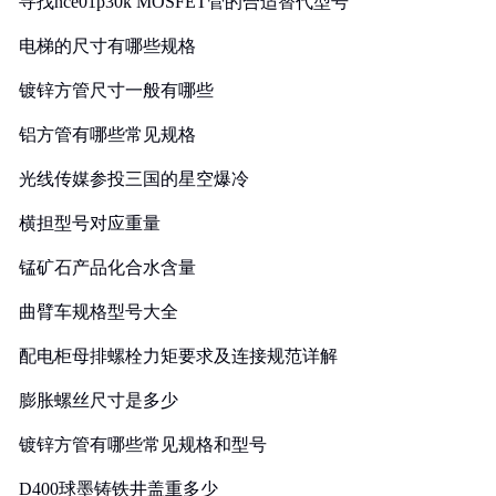
寻找nce01p30k MOSFET管的合适替代型号
电梯的尺寸有哪些规格
镀锌方管尺寸一般有哪些
铝方管有哪些常见规格
光线传媒参投三国的星空爆冷
横担型号对应重量
锰矿石产品化合水含量
曲臂车规格型号大全
配电柜母排螺栓力矩要求及连接规范详解
膨胀螺丝尺寸是多少
镀锌方管有哪些常见规格和型号
D400球墨铸铁井盖重多少