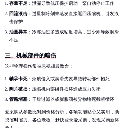
存量不足
：泄漏导致低压保护启动，泵自动停止工作
回流液击
：过量制冷剂未蒸发直接返回压缩机，引发液
击保护
油量异常
：冷冻油过多造成粘度增高，过少则导致润滑
不足
三、机械部件的暗伤
这些物理损伤常被忽视却最致命：
轴承卡死
：杂质侵入或润滑失效导致转动部件抱死
阀片破损
：压缩机内部组件损坏造成压力失衡
管路堵塞
：干燥过滤器或膨胀阀被异物堵死截断循环
爱采购从参数比对到价格分析，各项功能贴心又实用，助
您省时省力。各位老板，赶快登录爱采购，发现采购新体
验！