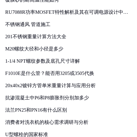
RU7088R功率MOSFET特性解析及其在可调电源设计中的
实践
不锈钢通风 管道施工
201不锈钢重量计算方法大全
M20螺纹大径和小径是多少
1-1/4 NPT螺纹参数及底孔尺寸详解
F1010E是什么管？能否用3205或3505代换
20x40x2镀锌方管单米重量计算与应用分析
抗渗混凝土中P6和P8膨胀剂分别加多少
法兰PN25和PN16有什么区别
消费者对洗衣机的核心需求调研与分析
U型螺栓的国家标准