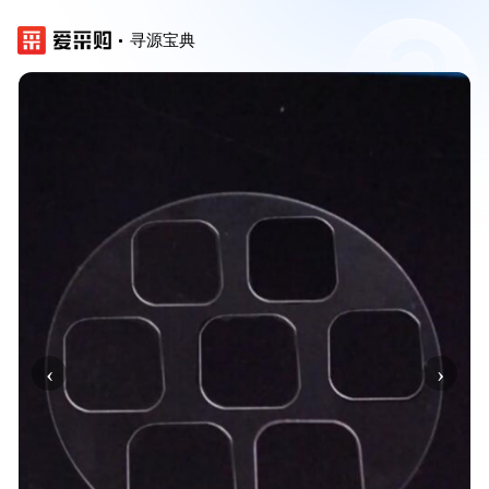
寻源宝典
‹
›