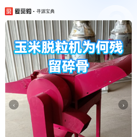
寻源宝典
‹
›