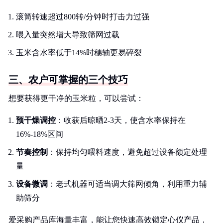
滚筒转速超过800转/分钟时打击力过强
喂入量突然增大导致筛网过载
玉米含水率低于14%时穗轴更易碎裂
三、农户可掌握的三个技巧
想要获得更干净的玉米粒，可以尝试：
预干燥调控
：收获后晾晒2-3天，使含水率保持在
16%-18%区间
节奏控制
：保持均匀喂料速度，避免超过设备额定处理
量
设备微调
：老式机器可适当调大筛网倾角，利用重力辅
助筛分
爱采购产品库海量丰富，能让您快速高效锁定心仪产品，