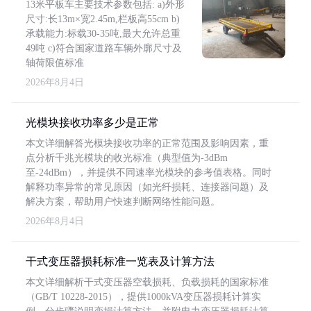
13米平板车主要技术参数包括: a)外形
尺寸:长13m×宽2.45m,栏板高55cm b)
承载能力:标载30-35吨,最大允许总重
49吨 c)符合国家道路车辆外廓尺寸及
轴荷限值标准
2026年8月4日
光模块接收功率多少是正常
本文详细解答光模块接收功率的正常范围及影响因素，重
点分析千兆光模块的收光标准（典型值为-3dBm
至-24dBm），并提供不同速率光模块的参考值表格。同时
解释功率异常的常见原因（如光纤损耗、连接器问题）及
解决方案，帮助用户快速判断网络性能问题。
2026年8月4日
干式变压器损耗标准一览表及计算方法
本文详细解析干式变压器空载损耗、负载损耗的国家标准
（GB/T 10228-2015），提供1000kVA变压器损耗计算实