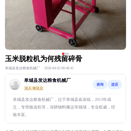
玉米脱粒机为何残留碎骨
阜城县发达粮食机械厂
·
2026-04-02 00:48:41
阜城县发达粮食机械厂
咨询
进店
法人:张法义
阜城县发达粮食机械厂，位于阜城县崔庙镇，2013年成
立，专营输送机等，深耕物料搬运等领域，专业权威，经
验丰富。