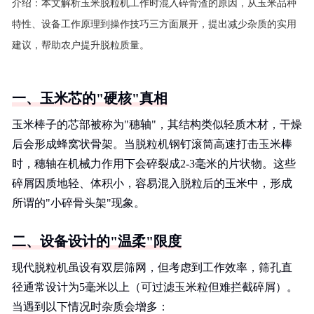
介绍：
本文解析玉米脱粒机工作时混入碎骨渣的原因，从玉米品种
特性、设备工作原理到操作技巧三方面展开，提出减少杂质的实用
建议，帮助农户提升脱粒质量。
一、玉米芯的"硬核"真相
玉米棒子的芯部被称为"穗轴"，其结构类似轻质木材，干燥
后会形成蜂窝状骨架。当脱粒机钢钉滚筒高速打击玉米棒
时，穗轴在机械力作用下会碎裂成2-3毫米的片状物。这些
碎屑因质地轻、体积小，容易混入脱粒后的玉米中，形成
所谓的"小碎骨头架"现象。
二、设备设计的"温柔"限度
现代脱粒机虽设有双层筛网，但考虑到工作效率，筛孔直
径通常设计为5毫米以上（可过滤玉米粒但难拦截碎屑）。
当遇到以下情况时杂质会增多：