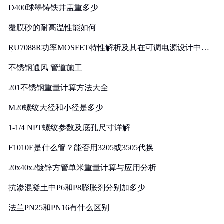
D400球墨铸铁井盖重多少
覆膜砂的耐高温性能如何
RU7088R功率MOSFET特性解析及其在可调电源设计中的
实践
不锈钢通风 管道施工
201不锈钢重量计算方法大全
M20螺纹大径和小径是多少
1-1/4 NPT螺纹参数及底孔尺寸详解
F1010E是什么管？能否用3205或3505代换
20x40x2镀锌方管单米重量计算与应用分析
抗渗混凝土中P6和P8膨胀剂分别加多少
法兰PN25和PN16有什么区别