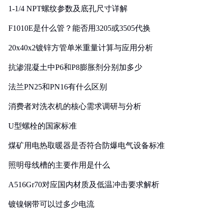
1-1/4 NPT螺纹参数及底孔尺寸详解
F1010E是什么管？能否用3205或3505代换
20x40x2镀锌方管单米重量计算与应用分析
抗渗混凝土中P6和P8膨胀剂分别加多少
法兰PN25和PN16有什么区别
消费者对洗衣机的核心需求调研与分析
U型螺栓的国家标准
煤矿用电热取暖器是否符合防爆电气设备标准
照明母线槽的主要作用是什么
A516Gr70对应国内材质及低温冲击要求解析
镀镍钢带可以过多少电流