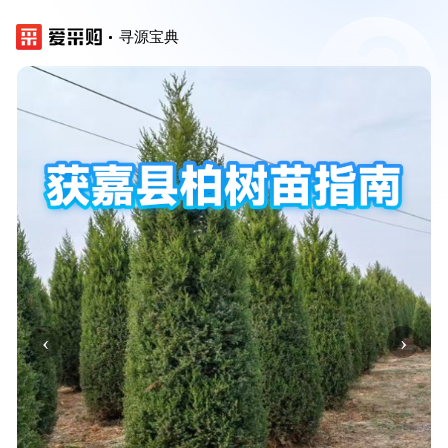
寻源宝典
‹
›