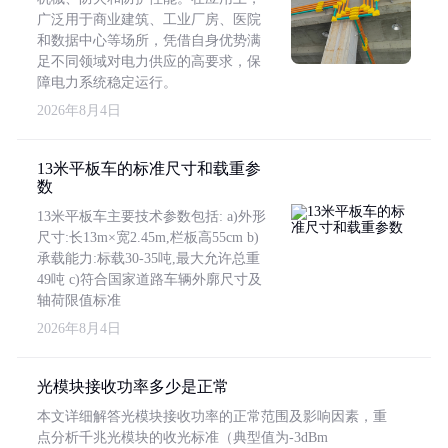
广泛用于商业建筑、工业厂房、医院
和数据中心等场所，凭借自身优势满
足不同领域对电力供应的高要求，保
障电力系统稳定运行。
2026年8月4日
13米平板车的标准尺寸和载重参
数
13米平板车主要技术参数包括: a)外形
尺寸:长13m×宽2.45m,栏板高55cm b)
承载能力:标载30-35吨,最大允许总重
49吨 c)符合国家道路车辆外廓尺寸及
轴荷限值标准
2026年8月4日
光模块接收功率多少是正常
本文详细解答光模块接收功率的正常范围及影响因素，重
点分析千兆光模块的收光标准（典型值为-3dBm