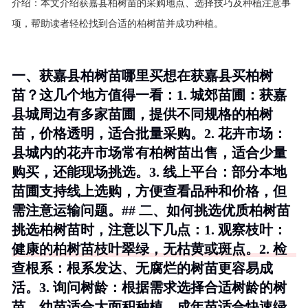
介绍：
本文介绍获嘉县柏树苗的采购地点、选择技巧及种植注意事
项，帮助读者轻松找到合适的柏树苗并成功种植。
一、获嘉县柏树苗哪里买想在获嘉县买柏树
苗？这几个地方值得一看：1.
城郊苗圃
：获嘉
县城周边有多家苗圃，提供不同规格的柏树
苗，价格透明，适合批量采购。2.
花卉市场
：
县城内的花卉市场常有柏树苗出售，适合少量
购买，还能现场挑选。3.
线上平台
：部分本地
苗圃支持线上选购，方便查看品种和价格，但
需注意运输问题。## 二、如何挑选优质柏树苗
挑选柏树苗时，注意以下几点：1.
观察枝叶
：
健康的柏树苗枝叶翠绿，无枯黄或斑点。2.
检
查根系
：根系发达、无腐烂的树苗更容易成
活。3.
询问树龄
：根据需求选择合适树龄的树
苗，幼苗适合大面积种植，成年苗适合快速绿